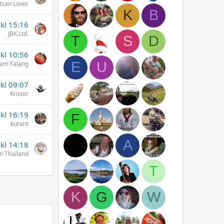
Isan Lover
K
B
 kl 15:16
JBK.Ltd.
T
S
D
 kl 10:56
E
U
am Falang
 kl 09:07
Krister
kl 16:19
F
kurant
A
kl 14:18
n Thailand
T
K
G
W