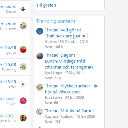
Till grafen
er sedan
Krister
Trending content
er sedan
Isan Lover
Thread 'Vad gör ni
G
ThaiSnack:are just nu?'
Gazton
30 Oktober 2010
Svar: 106 K
 kl 16:48
gorjos
Thread 'Dagens
Lunch/Middags tråd
 kl 16:08
(thaimat och farangmat)'
Tallviking
Kycklingen
7 Maj 2011
Svar: 21 K
 kl 15:49
Thread 'Mycket turister i år
LeWe
här på västkusten.'
Isan Lover
22 Juli 2026
 kl 14:41
S
Svar: 66
Saxon
Thread 'Mitt liv på Samui'
 kl 13:31
Captain Thailand
15 Juli 2026
er Tuk Tuk
Svar: 134