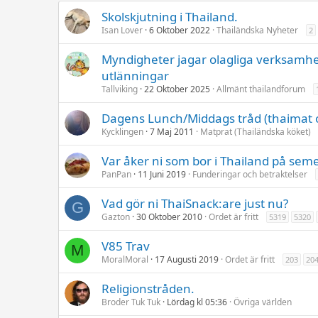
Skolskjutning i Thailand.
Isan Lover
6 Oktober 2022
Thailändska Nyheter
2
Myndigheter jagar olagliga verksamhe
utlänningar
Tallviking
22 Oktober 2025
Allmänt thailandforum
Dagens Lunch/Middags tråd (thaimat 
Kycklingen
7 Maj 2011
Matprat (Thailändska köket)
Var åker ni som bor i Thailand på sem
PanPan
11 Juni 2019
Funderingar och betraktelser
Vad gör ni ThaiSnack:are just nu?
G
Gazton
30 Oktober 2010
Ordet är fritt
5319
5320
V85 Trav
M
MoralMoral
17 Augusti 2019
Ordet är fritt
203
20
Religionstråden.
Broder Tuk Tuk
Lördag kl 05:36
Övriga världen