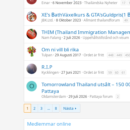
Einar
6 November 2023
Thailändska Nyheter
17
XE's ฿athVäxelkurs & GTA'sGuldpris(1 ฿
JBK.Ltd.
8 Oktober 2023
Allmänt thailandforum
49
THIM (Thailand Immigration Manage
Nam Falang
2 Juli 2026
Uppehållstillstånd och visu
Om ni vill bli rika
Tulpan
29 Augusti 2017
Ordet är fritt
448
449
45
R.I.P
Kycklingen
27 Juni 2021
Ordet är fritt
59
60
61
Tomorrowland Thailand utsålt – 150 00
O
Pattaya
Oldamsterdam
29 Juli 2026
Pattaya forum
2
1
2
3
...
8
Nästa
Medlemmar online