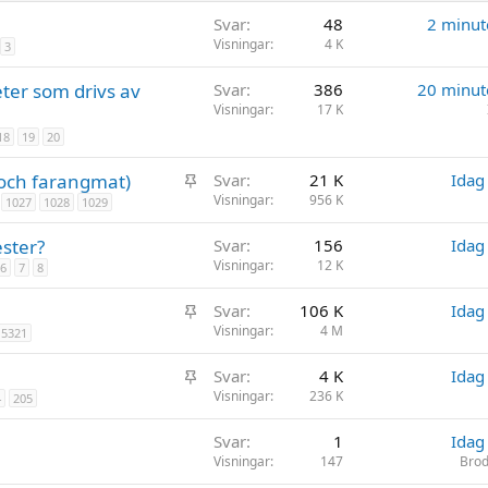
Svar
48
2 minut
Visningar
4 K
3
ter som drivs av
Svar
386
20 minut
Visningar
17 K
18
19
20
K
och farangmat)
Svar
21 K
Idag
l
Visningar
956 K
1027
1028
1029
i
ester?
Svar
156
Idag
s
Visningar
12 K
6
7
8
t
r
K
Svar
106 K
Idag
a
l
Visningar
4 M
5321
d
i
K
Svar
4 K
Idag
s
l
Visningar
236 K
4
205
t
i
r
Svar
1
Idag
s
a
Visningar
147
Brod
t
d