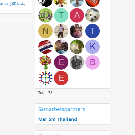
smas
JBK.Ltd.
T
A
N
T
K
E
B
E
Total: 78
Samarbetspartners
Mer om Thailand