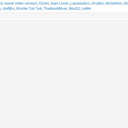
nd
Vaxet older version
Östen
Isan Lover
Lasseiudon
Drullen
MickeNor
Di
s
stef@n
Broder Tuk Tuk
Thailand4Ever
Boa52
LeWe