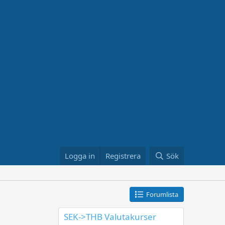
Logga in
Registrera
Sök
Forumlista
SEK->THB Valutakurser