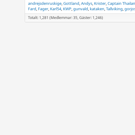
andrejsdenruskige
Gottland
Andys
Krister
Captain Thaila
Fard
Fager
Karl54
KWP
gunvald
kataken
Tallviking
gorjo
Totalt: 1,281 (Medlemmar: 35, Gäster: 1,246)