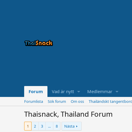
Forum
Vad är nytt
Medlemmar
Forumlista
Sök forum
Om oss
Thailändskt tangentbor
Thaisnack, Thailand Forum
1
2
3
...
8
Nästa