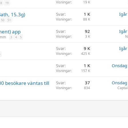
Visningar
19 K
18
19
ath, 15.3g)
Svar
1 K
Igår
Visningar
88 K
50
51
ment) app
Svar
92
Igår
Visningar
3 K
N
m mm
3
4
5
Svar
9 K
Igår
Visningar
425 K
0
Svar
1 K
Onsdag 
Visningar
157 K
0 besökare väntas till
Svar
37
Onsdag 
Visningar
834
Captai