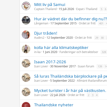
Mitt liv på Samui
Captain Thailand
15 Juli 2026
Expat i Thailand
5
6
Hur är vädret där du befinner dig nu??
Långeman
17 September 2015
Ordet är fritt
401
Djur tråden!
Audirs2
12 September 2020
Ordet är fritt
29
30
kolla här alla klimatskeptiker
in-ka
1 Juni 2020
Funderingar och betraktelser
328
Isaan 2017-2026
Isan Lover
30 November 2017
Isaan forum
139
1
Så luras Thailändska bärplockare på p
Isan Lover
5 September 2022
Allmänt thailandforum
Mycket turister i år här på västkusten.
Isan Lover
22 Juli 2026
Ordet är fritt
2
3
4
Thailandske nyheter
E