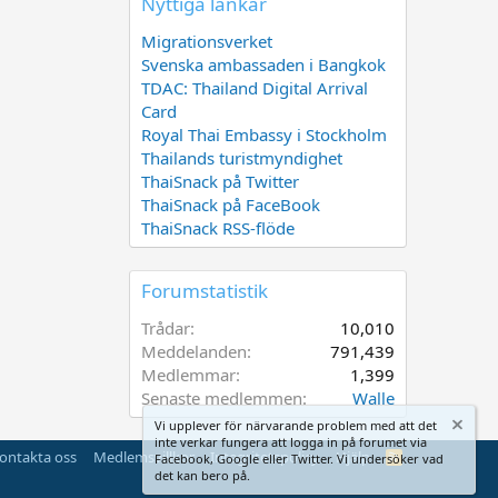
Nyttiga länkar
Migrationsverket
Svenska ambassaden i Bangkok
TDAC: Thailand Digital Arrival
Card
Royal Thai Embassy i Stockholm
Thailands turistmyndighet
ThaiSnack på Twitter
ThaiSnack på FaceBook
ThaiSnack RSS-flöde
Forumstatistik
Trådar
10,010
Meddelanden
791,439
Medlemmar
1,399
Senaste medlemmen
Walle
Vi upplever för närvarande problem med att det
inte verkar fungera att logga in på forumet via
ontakta oss
Medlemsvillkor
Integritetspolicy
Hjälp
R
Facebook, Google eller Twitter. Vi undersöker vad
S
det kan bero på.
S