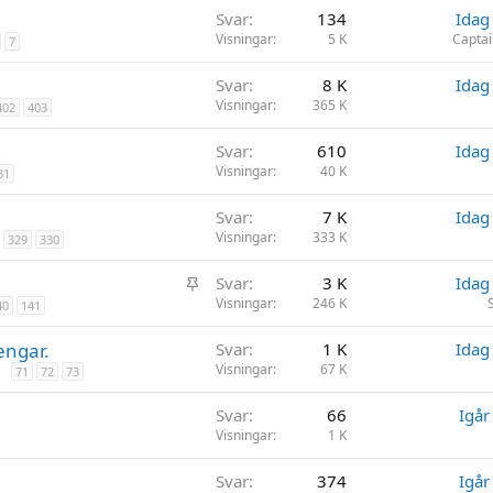
r
Svar
134
Idag
a
Visningar
5 K
Captai
7
d
Svar
8 K
Idag
Visningar
365 K
402
403
Svar
610
Idag
Visningar
40 K
31
Svar
7 K
Idag
Visningar
333 K
329
330
K
Svar
3 K
Idag
l
Visningar
246 K
40
141
i
engar.
Svar
1 K
Idag
s
Visningar
67 K
71
72
73
t
r
Svar
66
Igår
a
Visningar
1 K
d
Svar
374
Igår