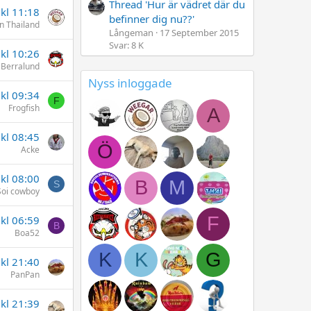
Thread 'Hur är vädret där du
 kl 11:18
befinner dig nu??'
n Thailand
Långeman
17 September 2015
Svar: 8 K
 kl 10:26
Berralund
Nyss inloggade
 kl 09:34
F
Frogfish
A
 kl 08:45
Ö
Acke
 kl 08:00
B
M
S
Soi cowboy
F
 kl 06:59
B
Boa52
K
K
G
 kl 21:40
PanPan
 kl 21:39