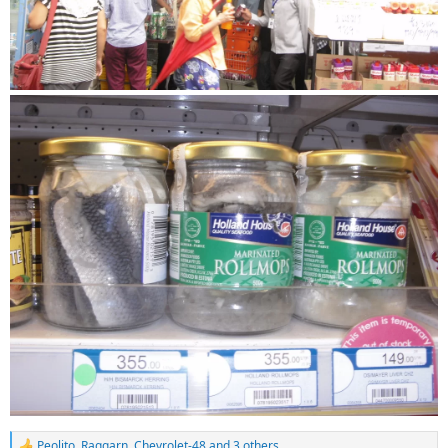
Peolito
,
Raggarn
,
Chevrolet-48
and 3 others