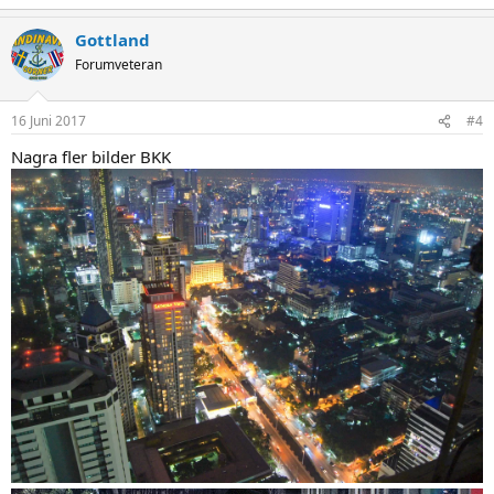
e
a
Gottland
c
t
Forumveteran
i
o
n
16 Juni 2017
#4
s
:
Nagra fler bilder BKK