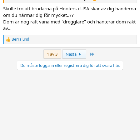
Skulle tro att brudarna på Hooters i USA skär av dig händerna
om du närmar dig för mycket..??
Dom är nog rätt vana med "dregglare" och hanterar dom rakt
av...
Berralund
R
e
a
Sista
1 av 3
Nästa
c
t
Du måste logga in eller registrera dig för att svara här.
i
o
n
s
: