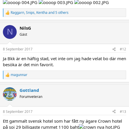
Raggarn
,
Snips
,
Kentha
and 5 others
R
e
a
NilsG
c
N
t
Gäst
i
o
n
8 September 2017
#12
s
:
Ja Bkk är en häftig stad, vet inte om jag hade velat bo där men
besöka är det min favorit.
magunnar
R
e
a
Gottland
c
t
Forumveteran
i
o
n
8 September 2017
#13
s
:
Ett gammalt svensk hotel som har fått ny ägare Crown hotel
på soi 29 billigaste rummet 1100 baht