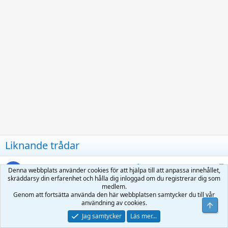
Liknande trådar
K
PanPans blandade bilder från Thailand.
A
Denna webbplats använder cookies för att hjälpa till att anpassa innehållet,
l
anonymous
Expat i Thailand
skräddarsy din erfarenhet och hålla dig inloggad om du registrerar dig som
medlem.
Svar
2 K
Tisdag kl 18:34
i
Genom att fortsätta använda den här webbplatsen samtycker du till vår
s
användning av cookies.
L
SSS blandade bilder från Thailand
t
Jag samtycker
Läs mer...
å
sss
Expat i Thailand
r
Svar
27
26 Mars 2015
s