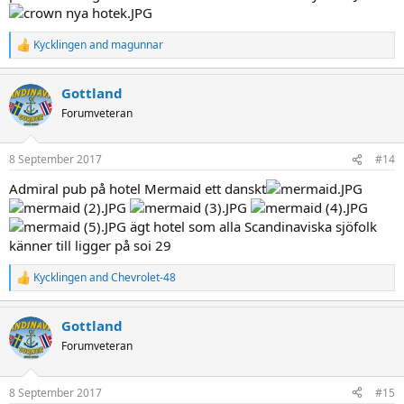
Kycklingen
and
magunnar
R
e
a
Gottland
c
t
Forumveteran
i
o
n
8 September 2017
#14
s
:
Admiral pub på hotel Mermaid ett danskt
ägt hotel som alla Scandinaviska sjöfolk
känner till ligger på soi 29
Kycklingen
and
Chevrolet-48
R
e
a
Gottland
c
t
Forumveteran
i
o
n
8 September 2017
#15
s