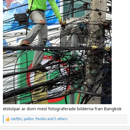
elstolpar ar dom mest fotograferade bilderna fran Bangkok
stef@n
,
pallen
,
Peolito
and 5 others
R
e
a