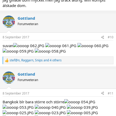
älskade dom.
Gottland
Forumveteran
8 September 2017
#10
suvan
stef@n
,
Raggarn
,
Snips
and 4 others
R
e
a
Gottland
c
t
Forumveteran
i
o
n
8 September 2017
#11
s
:
Bangkok blr bara större och större