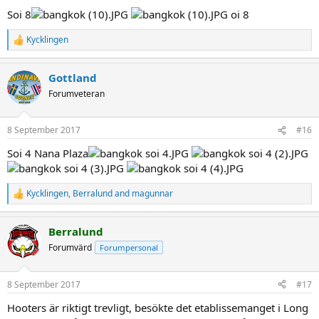
:
Soi 8
oi 8
Kycklingen
R
e
a
Gottland
c
t
Forumveteran
i
o
n
8 September 2017
#16
s
:
Soi 4 Nana Plaza
Kycklingen
,
Berralund
and
magunnar
R
e
a
Berralund
c
t
Forumvärd
Forumpersonal
i
o
n
8 September 2017
#17
s
:
Hooters är riktigt trevligt, besökte det etablissemanget i Long