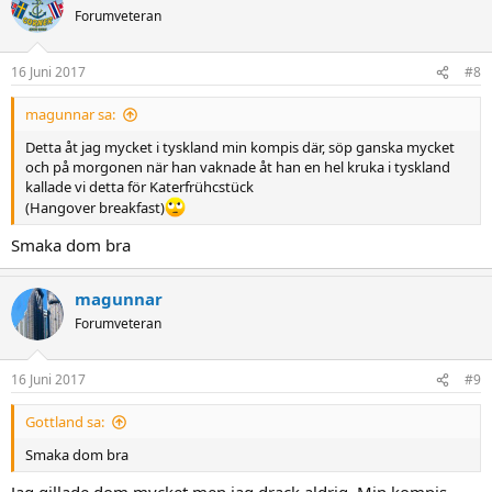
Forumveteran
16 Juni 2017
#8
magunnar sa:
Detta åt jag mycket i tyskland min kompis där, söp ganska mycket
och på morgonen när han vaknade åt han en hel kruka i tyskland
kallade vi detta för Katerfrühcstück
(Hangover breakfast)
Smaka dom bra
magunnar
Forumveteran
16 Juni 2017
#9
Gottland sa:
Smaka dom bra
Jag gillade dom mycket men jag drack aldrig. Min kompis