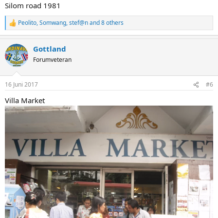
Silom road 1981
Peolito
,
Somwang
,
stef@n
and 8 others
R
e
a
Gottland
c
t
Forumveteran
i
o
n
16 Juni 2017
#6
s
:
Villa Market