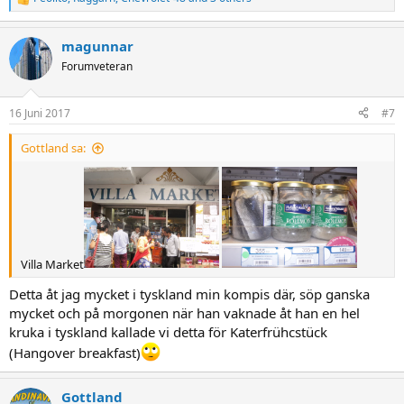
R
e
a
magunnar
c
t
Forumveteran
i
o
n
16 Juni 2017
#7
s
:
Gottland sa:
Villa Market
Detta åt jag mycket i tyskland min kompis där, söp ganska
mycket och på morgonen när han vaknade åt han en hel
kruka i tyskland kallade vi detta för Katerfrühcstück
(Hangover breakfast)
Gottland