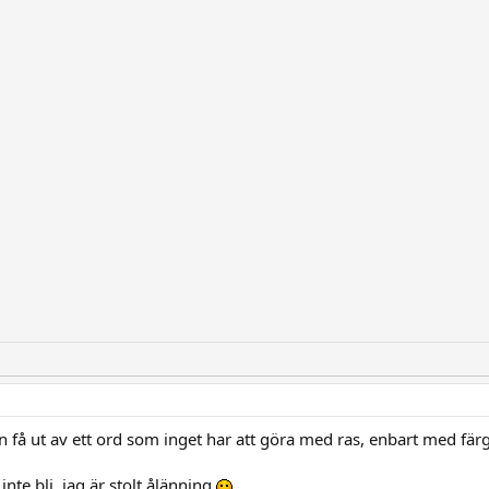
an få ut av ett ord som inget har att göra med ras, enbart med fä
 inte bli, jag är stolt ålänning