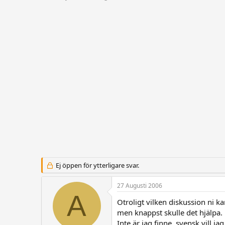
r
t
å
a
d
r
s
t
t
d
a
a
r
t
t
u
a
m
r
e
Ej öppen för ytterligare svar.
27 Augusti 2006
A
Otroligt vilken diskussion ni k
men knappst skulle det hjälpa.
Inte är jag finne, svensk vill jag