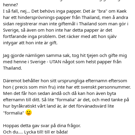
henne?
I så fall, nej... Det behövs inga papper. Det är "bra" om Kaek
har ett hindersprövnings-papper från Thailand, men å andra
sidan registrerar man inte giftemål i Thailand som man gör i
Sverige, så även om hon inte har detta papper är det
fortfarande inga problem. Det räcker med att hon själv
intygar att hon inte är gift.
Jag gjorde nämligen samma sak, tog hit tjejen och gifte mig
med henne i Sverige - UTAN något som helst papper från
Thailand.
Däremot behåller hon sitt ursprungliga efternamn eftersom
hon ( precis som min fru) inte har ett svenskt personnummer.
Men det får hon sedan ändå och då kan hon även byta
efternamn till ditt. Så lite "formalia" är det, och med tanke på
hur byråkratiskt vårt land är, är det förvänadsvärd lite
"formalia"
Hoppas detta gav svar på dina frågor.
Och du.... Lycka till! till er båda!