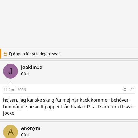
Ej öppen för ytterligare svar.
joakim39
J
Gäst
11 April 2006
#1
hejsan, jag kanske ska gifta mej när kaek kommer, behöver
hon något spesiellt papper från thailand? tacksam för ett svar.
jocke
Anonym
A
Gäst