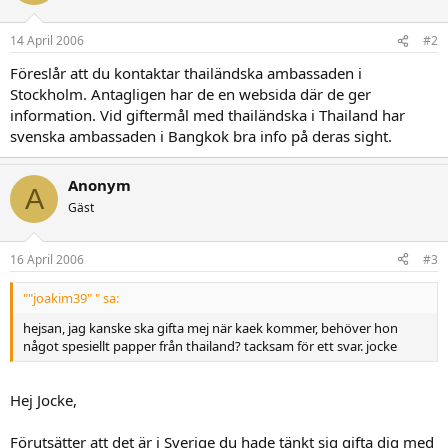
14 April 2006
#2
Föreslår att du kontaktar thailändska ambassaden i
Stockholm. Antagligen har de en websida där de ger
information. Vid giftermål med thailändska i Thailand har
svenska ambassaden i Bangkok bra info på deras sight.
Anonym
A
Gäst
16 April 2006
#3
""joakim39" " sa:
hejsan, jag kanske ska gifta mej när kaek kommer, behöver hon
något spesiellt papper från thailand? tacksam för ett svar. jocke
Hej Jocke,
Förutsätter att det är i Sverige du hade tänkt sig gifta dig med