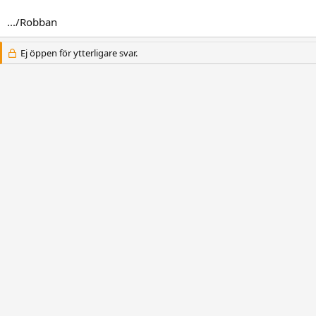
.../Robban
Ej öppen för ytterligare svar.