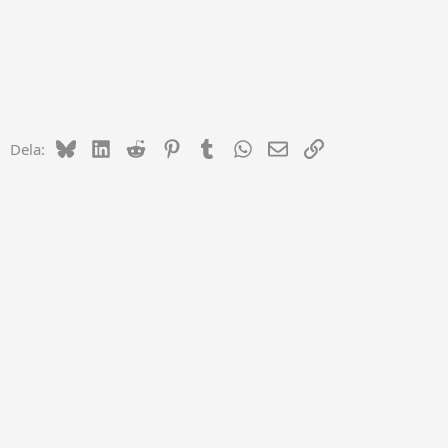
Bluesky
LinkedIn
Reddit
Pinterest
Tumblr
WhatsApp
E-post
Länk
Dela: