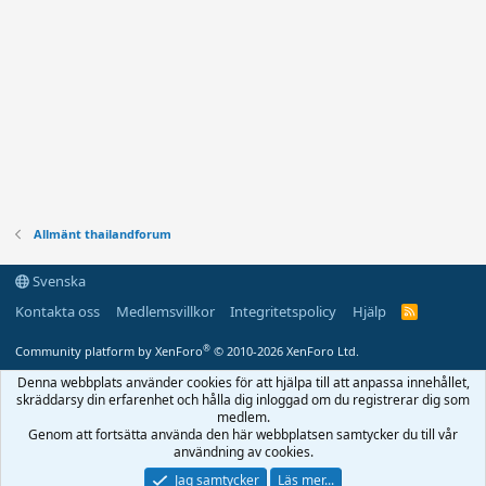
Allmänt thailandforum
Svenska
Kontakta oss
Medlemsvillkor
Integritetspolicy
Hjälp
R
S
S
®
Community platform by XenForo
© 2010-2026 XenForo Ltd.
Denna webbplats använder cookies för att hjälpa till att anpassa innehållet,
skräddarsy din erfarenhet och hålla dig inloggad om du registrerar dig som
medlem.
Genom att fortsätta använda den här webbplatsen samtycker du till vår
användning av cookies.
Jag samtycker
Läs mer...