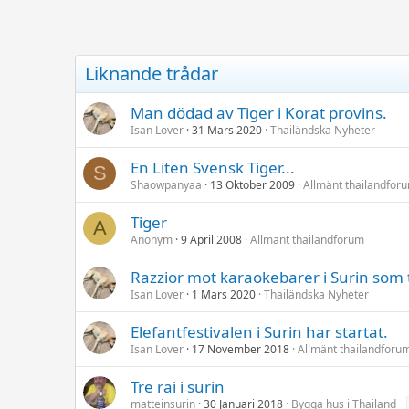
Liknande trådar
Man dödad av Tiger i Korat provins.
Isan Lover
31 Mars 2020
Thailändska Nyheter
En Liten Svensk Tiger...
S
Shaowpanyaa
13 Oktober 2009
Allmänt thailandfor
Tiger
A
Anonym
9 April 2008
Allmänt thailandforum
Razzior mot karaokebarer i Surin som t
Isan Lover
1 Mars 2020
Thailändska Nyheter
Elefantfestivalen i Surin har startat.
Isan Lover
17 November 2018
Allmänt thailandforu
Tre rai i surin
matteinsurin
30 Januari 2018
Bygga hus i Thailand