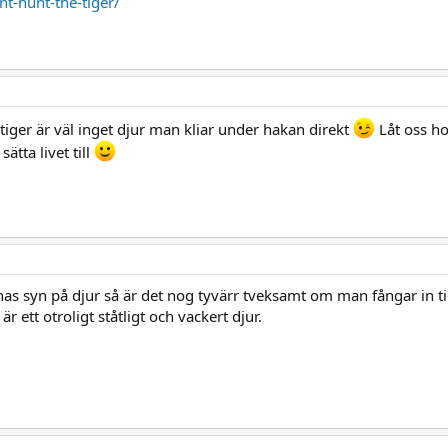
t-hunt-the-tiger/
n tiger är väl inget djur man kliar under hakan direkt
Låt oss ho
ätta livet till
 syn på djur så är det nog tyvärr tveksamt om man fångar in tig
 är ett otroligt ståtligt och vackert djur.