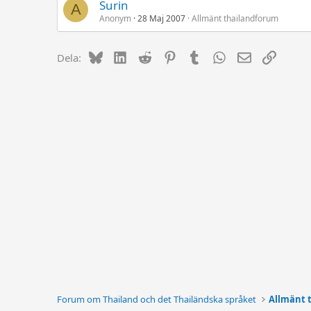
Surin
A
Anonym
28 Maj 2007
Allmänt thailandforum
Bluesky
LinkedIn
Reddit
Pinterest
Tumblr
WhatsApp
E-post
Länk
Dela:
Forum om Thailand och det Thailändska språket
Allmänt 