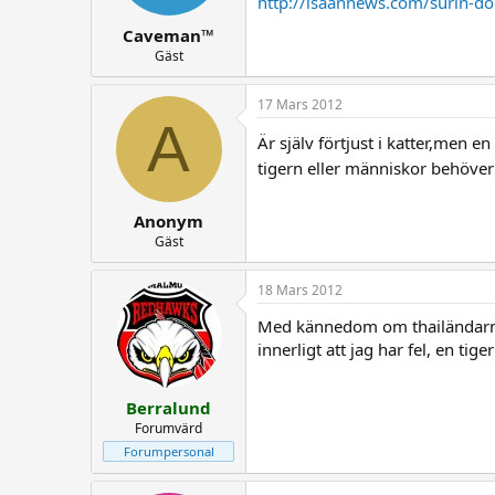
http://isaannews.com/surin-don
Caveman™
Gäst
17 Mars 2012
A
Är själv förtjust i katter,men e
tigern eller människor behöver s
Anonym
Gäst
18 Mars 2012
Med kännedom om thailändarnas
innerligt att jag har fel, en tiger
Berralund
Forumvärd
Forumpersonal