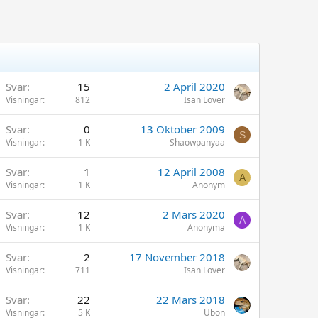
Svar
15
2 April 2020
Visningar
812
Isan Lover
Svar
0
13 Oktober 2009
S
Visningar
1 K
Shaowpanyaa
Svar
1
12 April 2008
A
Visningar
1 K
Anonym
Svar
12
2 Mars 2020
A
Visningar
1 K
Anonyma
Svar
2
17 November 2018
Visningar
711
Isan Lover
Svar
22
22 Mars 2018
Visningar
5 K
Ubon