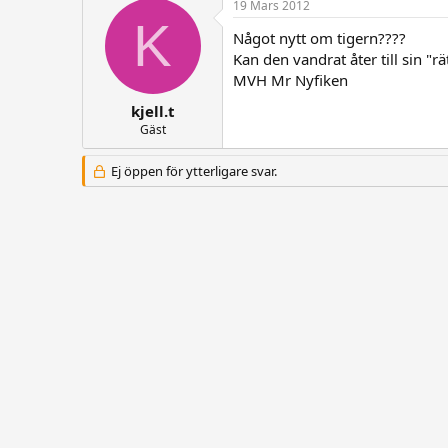
19 Mars 2012
K
Något nytt om tigern????
Kan den vandrat åter till sin "r
MVH Mr Nyfiken
kjell.t
Gäst
Ej öppen för ytterligare svar.