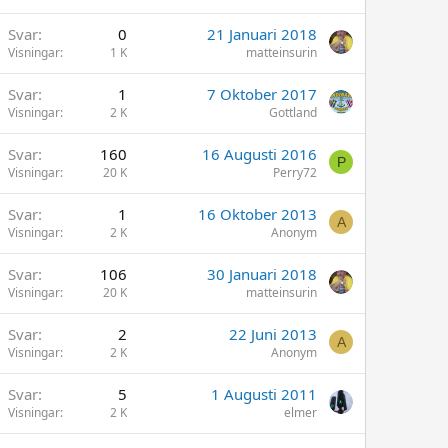
Svar
0
21 Januari 2018
Visningar
1 K
matteinsurin
Svar
1
7 Oktober 2017
Visningar
2 K
Gottland
Svar
160
16 Augusti 2016
P
Visningar
20 K
Perry72
Svar
1
16 Oktober 2013
A
Visningar
2 K
Anonym
Svar
106
30 Januari 2018
Visningar
20 K
matteinsurin
Svar
2
22 Juni 2013
A
Visningar
2 K
Anonym
Svar
5
1 Augusti 2011
Visningar
2 K
elmer