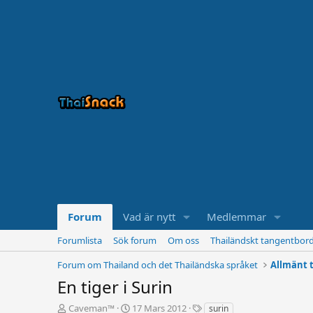
Forum
Vad är nytt
Medlemmar
Forumlista
Sök forum
Om oss
Thailändskt tangentbor
Forum om Thailand och det Thailändska språket
Allmänt 
En tiger i Surin
T
S
T
Caveman™
17 Mars 2012
surin