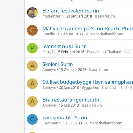
Elefant festivalen i surin
matteinsurin
21 Januari 2018
Isaan forum
Mat vid stranden på Surin Beach, Phu
C
Camilla
18 Januari 2017
Allmänt thailandforum
Svenskt hus i Surin
P
Perry72
5 Februari 2016
Bygga hus i Thailand
7
8
Skolor i Surin
A
Anonym
15 Oktober 2013
Isaan forum
Ett litet budgetbygge i byn salengphan
A
Anonym
23 Juni 2013
Bygga hus i Thailand
4
5
6
Bra restauranger i surin.
A
Anonym
15 Juni 2013
Isaan forum
Färskpotatis i Surin
C
Caveman™
31 Juli 2011
Allmänt thailandforum