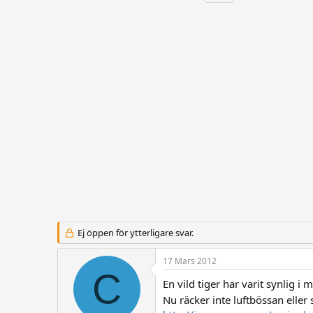
r
t
a
å
a
g
d
r
g
s
t
a
t
d
r
a
a
r
t
t
u
a
m
r
e
Ej öppen för ytterligare svar.
17 Mars 2012
C
En vild tiger har varit synlig 
Nu räcker inte luftbössan elle