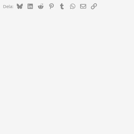
Bluesky
LinkedIn
Reddit
Pinterest
Tumblr
WhatsApp
E-post
Länk
Dela: