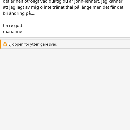
det är helt otroligt vad duktig du är john-lennart. jag känner
att jag lagt av mig o inte tränat thai på länge men det får det
bli ändring på....
ha re gött
marianne
Ej öppen för ytterligare svar.