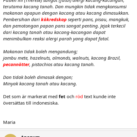
Pasien ini (Therese) sangat (fatal) alergi kacang-kacangan,
terutama kacang tanah. Dan mungkin tidak mengkonsumsi
makanan apapun dengan kacang atau kacang dimasukkan.
Pembersihan dari
kökredskap
seperti pans, pisau, mangkuk,
dan pemotongan papan pans sangat penting. Jejak terkecil
dari kacang tanah atau kacang-kacangan dapat
menimbulkan reaksi alergi parah yang dapat fatal.
Makanan tidak boleh mengandung;
jambu mete, hazelnuts, almonds, walnuts, kacang Brazil,
pecannötter
, pistachios atau kacang tanah.
Dan tidak boleh dimasak dengan;
Minyak kacang tanah atau kacang.
Det som är markerat med
fet
och
röd
text kunde inte
översättas till indonesiska.
Maria