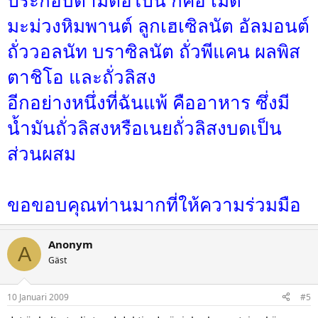
ประกอบตามต่อไปนี้ ก็คือ เม็ด
มะม่วงหิมพานต์ ลูกเฮเซิลนัต อัลมอนต์
ถั่ววอลนัท บราซิลนัต ถั่วพีแคน ผลพิส
ตาชิโอ และถั่วลิสง
อีกอย่างหนึ่งที่ฉันแพ้ คืออาหาร ซึ่งมี
น้ำมันถั่วลิสงหรือเนยถั่วลิสงบดเป็น
ส่วนผสม
ขอขอบคุณท่านมากที่ให้ความร่วมมือ
Anonym
A
Gäst
10 Januari 2009
#5