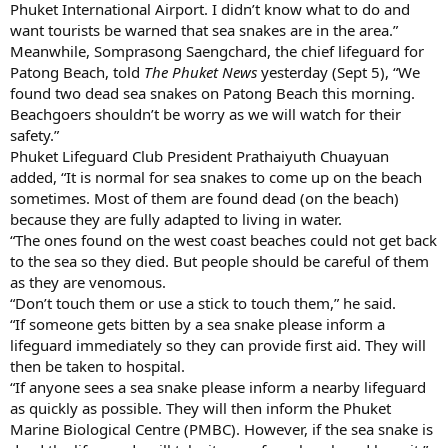
Phuket International Airport. I didn’t know what to do and
want tourists be warned that sea snakes are in the area.”
Meanwhile, Somprasong Saengchard, the chief lifeguard for
Patong Beach, told
The Phuket News
yesterday (Sept 5), “We
found two dead sea snakes on Patong Beach this morning.
Beachgoers shouldn’t be worry as we will watch for their
safety.”
Phuket Lifeguard Club President Prathaiyuth Chuayuan
added, “It is normal for sea snakes to come up on the beach
sometimes. Most of them are found dead (on the beach)
because they are fully adapted to living in water.
“The ones found on the west coast beaches could not get back
to the sea so they died. But people should be careful of them
as they are venomous.
“Don’t touch them or use a stick to touch them,” he said.
“If someone gets bitten by a sea snake please inform a
lifeguard immediately so they can provide first aid. They will
then be taken to hospital.
“If anyone sees a sea snake please inform a nearby lifeguard
as quickly as possible. They will then inform the Phuket
Marine Biological Centre (PMBC). However, if the sea snake is