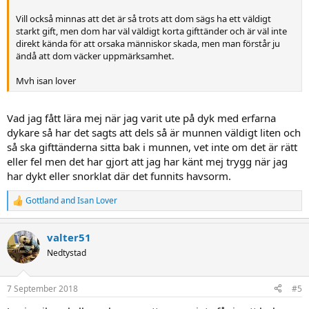
Vill också minnas att det är så trots att dom sägs ha ett väldigt
starkt gift, men dom har väl väldigt korta gifttänder och är väl inte
direkt kända för att orsaka människor skada, men man förstår ju
ändå att dom väcker uppmärksamhet.
Mvh isan lover
Vad jag fått lära mej när jag varit ute på dyk med erfarna
dykare så har det sagts att dels så är munnen väldigt liten och
så ska gifttänderna sitta bak i munnen, vet inte om det är rätt
eller fel men det har gjort att jag har känt mej trygg när jag
har dykt eller snorklat där det funnits havsorm.
Gottland
and
Isan Lover
R
e
a
valter51
c
t
Nedtystad
i
o
n
7 September 2018
#5
s
: