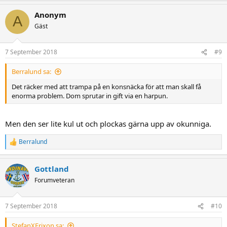
a
Anonym
c
A
t
Gäst
i
o
n
7 September 2018
#9
s
:
Berralund sa:
Det räcker med att trampa på en konsnäcka för att man skall få
enorma problem. Dom sprutar in gift via en harpun.
Men den ser lite kul ut och plockas gärna upp av okunniga.
Berralund
R
e
a
Gottland
c
t
Forumveteran
i
o
n
7 September 2018
#10
s
:
StefanXErixon sa: