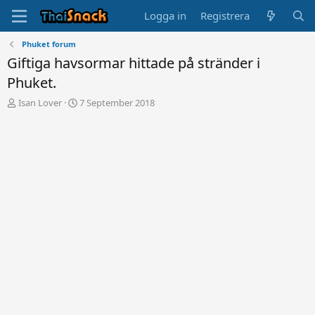
Logga in
Registrera
Phuket forum
Giftiga havsormar hittade på stränder i
Phuket.
T
S
Isan Lover
7 September 2018
r
t
å
a
d
r
s
t
t
d
a
a
r
t
t
u
a
m
r
e