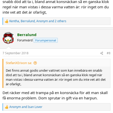
snabb död att ta i, bland annat konsnäckan så en ganska klok
regel när man vistas i dessa varma vatten är: rör inget om du
inte vet att det är ofarligt,
Kentha
,
Berralund
,
Anonym
and 2 others
R
e
a
Berralund
c
t
Forumvärd
Forumpersonal
i
o
n
7 September 2018
#8
s
:
StefanXErixon sa:
Det finns annat godis under vattnet som kan innebära en snabb
död att ta i, bland annat konsnäckan så en ganska klok regel när
man vistas i dessa varma vatten är: rör inget om du inte vet att det
är ofarligt,
Det räcker med att trampa på en konsnäcka för att man skall
få enorma problem. Dom sprutar in gift via en harpun.
Anonym
and
Isan Lover
R
e