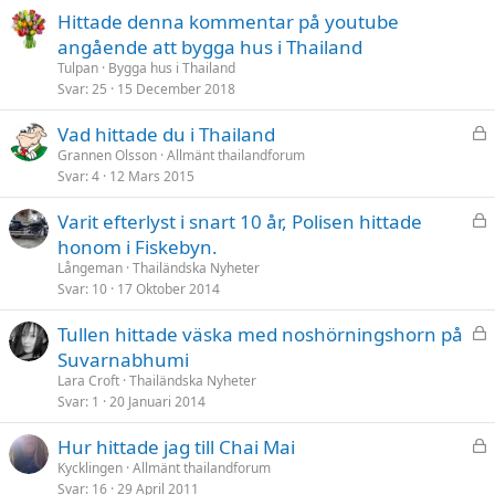
Hittade denna kommentar på youtube
angående att bygga hus i Thailand
Tulpan
Bygga hus i Thailand
Svar
25
15 December 2018
L
Vad hittade du i Thailand
å
Grannen Olsson
Allmänt thailandforum
Svar
4
12 Mars 2015
s
t
L
Varit efterlyst i snart 10 år, Polisen hittade
å
honom i Fiskebyn.
s
Långeman
Thailändska Nyheter
t
Svar
10
17 Oktober 2014
L
Tullen hittade väska med noshörningshorn på
å
Suvarnabhumi
s
Lara Croft
Thailändska Nyheter
t
Svar
1
20 Januari 2014
L
Hur hittade jag till Chai Mai
å
Kycklingen
Allmänt thailandforum
Svar
16
29 April 2011
s