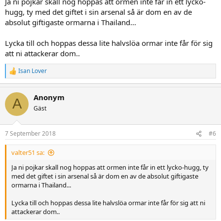
Ja ni pojkar skall nog hoppas att ormen inte får in ett lycko-
hugg, ty med det giftet i sin arsenal så är dom en av de
absolut giftigaste ormarna i Thailand...
Lycka till och hoppas dessa lite halvslöa ormar inte får för sig
att ni attackerar dom..
Isan Lover
R
e
a
Anonym
c
A
t
Gäst
i
o
n
7 September 2018
#6
s
:
valter51 sa:
Ja ni pojkar skall nog hoppas att ormen inte får in ett lycko-hugg, ty
med det giftet i sin arsenal så är dom en av de absolut giftigaste
ormarna i Thailand...
Lycka till och hoppas dessa lite halvslöa ormar inte får för sig att ni
attackerar dom..