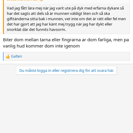
Vad jag fått lära mej när jag varit ute på dyk med erfarna dykare så
har det sagts att dels så är munnen väldigt liten och så ska
gifttänderna sitta bak i munnen, vet inte om det är rätt eller fel men
det har gjort att jag har känt mej trygg när jag har dykt eller
snorklat där det funnits havsorm.
Biter dom mellan tarna eller fingrarna ar dom farliga, men pa
vanlig hud kommer dom inte igenom
Galten
R
e
a
Du måste logga in eller registrera dig för att svara här.
c
t
i
o
n
s
: