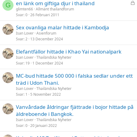
L
en länk om giftiga djur i thailand
G
å
glimten66
Allmänt thailandforum
Svar
0
26 Februari 2011
s
t
Sex ovanliga malar hittade i Kambodja
Isan Lover
Asienforum
Svar
2
13 December 2024
Elefantfällor hittade i Khao Yai nationalpark
Isan Lover
Thailändska Nyheter
Svar
19
1 December 2024
MC-bud hittade 500 000 i falska sedlar under ett
träd i Udon Thani.
Isan Lover
Thailändska Nyheter
Svar
1
5 November 2022
Vanvårdade åldringar fjättrade i bojor hittade på
äldreboende i Bangkok.
Isan Lover
Thailändska Nyheter
Svar
0
20 Januari 2022