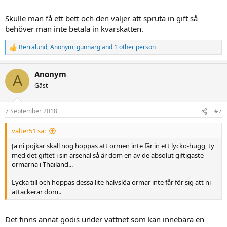
Skulle man få ett bett och den väljer att spruta in gift så
behöver man inte betala in kvarskatten.
Berralund
,
Anonym
,
gunnarg
and 1 other person
R
e
a
Anonym
c
A
t
Gäst
i
o
n
7 September 2018
#7
s
:
valter51 sa:
Ja ni pojkar skall nog hoppas att ormen inte får in ett lycko-hugg, ty
med det giftet i sin arsenal så är dom en av de absolut giftigaste
ormarna i Thailand...
Lycka till och hoppas dessa lite halvslöa ormar inte får för sig att ni
attackerar dom..
Det finns annat godis under vattnet som kan innebära en