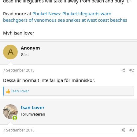
dead the lifeguards will take it away from beach and bury it.”
Read more at
Phuket News: Phuket lifeguards warn
beachgoers of venomous sea snakes at west coast beaches
Mvh isan lover
Anonym
A
Gäst
7 September 2018
#2
Dessa är normalt inte farliga för människor.
Isan Lover
R
e
a
Isan Lover
c
t
Forumveteran
i
o
n
7 September 2018
#3
s