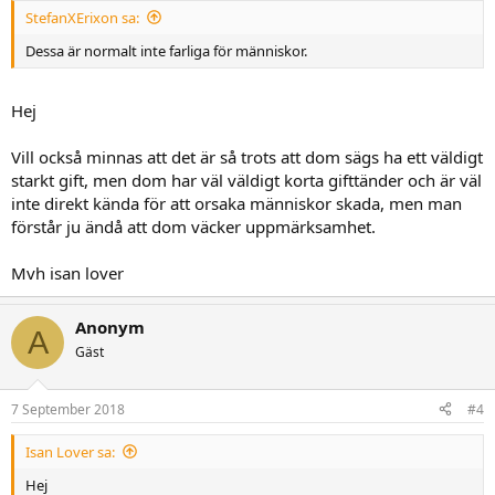
:
StefanXErixon sa:
Dessa är normalt inte farliga för människor.
Hej
Vill också minnas att det är så trots att dom sägs ha ett väldigt
starkt gift, men dom har väl väldigt korta gifttänder och är väl
inte direkt kända för att orsaka människor skada, men man
förstår ju ändå att dom väcker uppmärksamhet.
Mvh isan lover
Anonym
A
Gäst
7 September 2018
#4
Isan Lover sa:
Hej