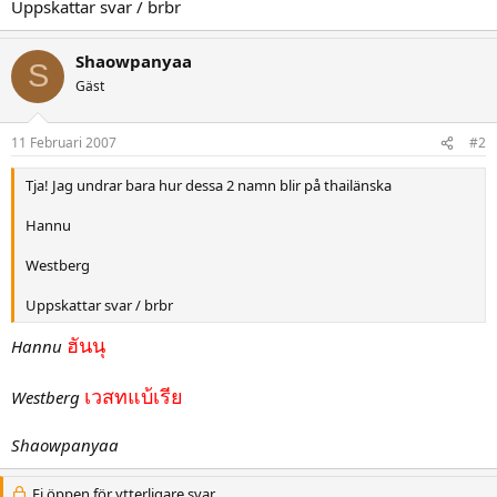
Uppskattar svar / brbr
Shaowpanyaa
S
Gäst
11 Februari 2007
#2
Tja! Jag undrar bara hur dessa 2 namn blir på thailänska
Hannu
Westberg
Uppskattar svar / brbr
ฮันนุ
Hannu
เวสทแบ้เรีย
Westberg
Shaowpanyaa
Ej öppen för ytterligare svar.