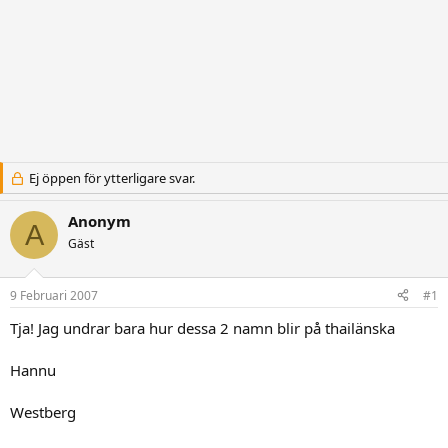
Ej öppen för ytterligare svar.
Anonym
A
Gäst
9 Februari 2007
#1
Tja! Jag undrar bara hur dessa 2 namn blir på thailänska
Hannu
Westberg