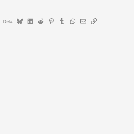
Bluesky
LinkedIn
Reddit
Pinterest
Tumblr
WhatsApp
E-post
Länk
Dela: