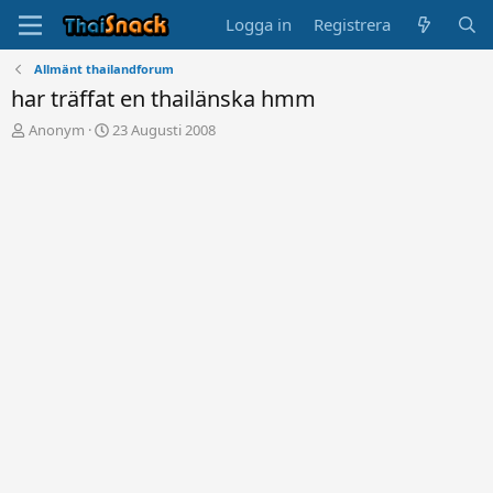
Logga in
Registrera
Allmänt thailandforum
har träffat en thailänska hmm
T
S
Anonym
23 Augusti 2008
r
t
å
a
d
r
s
t
t
d
a
a
r
t
t
u
a
m
r
e