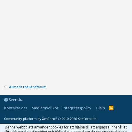
Allmänt thailandforum
Svenska
Kontakta oss
Medlemsvillkor
Integritetspolicy
Hjälp
R
S
S
®
Community platform by XenForo
© 2010-2026 XenForo Ltd.
Denna webbplats använder cookies för att hjälpa till att anpassa innehållet,
skräddarsy din erfarenhet och hålla dig inloggad om du registrerar dig som