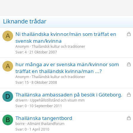
Liknande trådar
L
Ni thailändska kvinnor/män som träffat en
A
å
svensk man/kvinna
s
Anonym
Thailändsk kultur och traditioner
t
Svar
4
21 Oktober 2007
L
hur många av er svenska män/kvinnor som
A
å
träffat en thailändsk kvinna/man ...?
s
Anonym
Thailändsk kultur och traditioner
t
Svar
15
8 Oktober 2008
L
Thailänska ambassaden på besök i Göteborg.
D
å
drivern
Uppehållstillstånd och visum mm
Svar
0
10 September 2011
s
t
L
Thailänska tangentbord
B
å
borre
Allmänt thailandforum
Svar
0
1 April 2010
s