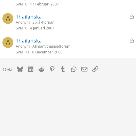
Svar
0
17 Februari 2007
s
t
L
Thailänska
A
å
Anonym
Språkhörnan
Svar
0
4 Januari 2007
s
t
L
Thailänska
A
å
Anonym
Allmänt thailandforum
Svar
11
8 December 2006
s
t
Bluesky
LinkedIn
Reddit
Pinterest
Tumblr
WhatsApp
E-post
Länk
Dela: