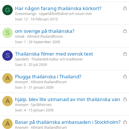
t
L
Har någon farang thailänska körkort?
G
å
Greenmango
Uppehållstillstånd och visum mm
Svar
12
18 Februari 2010
s
t
L
om sverige på thailänska?
S
å
stinak
Allmänt thailandforum
Svar
1
29 September 2009
s
t
L
Thailänska filmer med svensk text
S
å
Spindeln
Thailändsk kultur och traditioner
Svar
0
20 Juli 2009
s
t
L
Plugga thailänska i Thailand?
A
å
Anonym
Allmänt thailandforum
Svar
0
31 Januari 2009
s
t
L
hjälp. blev lite utmanad av min thailänska vän
A
å
Anonym
Språkhörnan
Svar
4
15 Januari 2009
s
t
L
Basar på thailänska ambassaden i Stockholm?
A
å
Anonym
Allmänt thailandforum