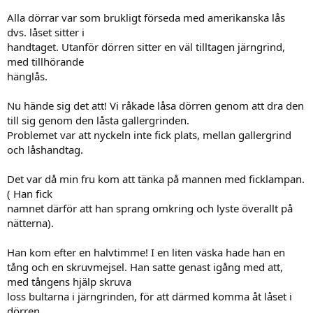
Alla dörrar var som brukligt förseda med amerikanska lås
dvs. låset sitter i
handtaget. Utanför dörren sitter en väl tilltagen järngrind,
med tillhörande
hänglås.
Nu hände sig det att! Vi råkade låsa dörren genom att dra den
till sig genom den låsta gallergrinden.
Problemet var att nyckeln inte fick plats, mellan gallergrind
och låshandtag.
Det var då min fru kom att tänka på mannen med ficklampan.
( Han fick
namnet därför att han sprang omkring och lyste överallt på
nätterna).
Han kom efter en halvtimme! I en liten väska hade han en
tång och en skruvmejsel. Han satte genast igång med att,
med tångens hjälp skruva
loss bultarna i järngrinden, för att därmed komma åt låset i
dörren.