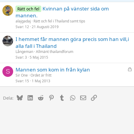
Kvinnan på vänster sida om
Rätt och fel
mannen.
alajgadaj
Rätt och fel i Thailand samt tips
Svar
12
21 Augusti 2019
I hemmet får mannen göra precis som han vill,i
alla fall i Thailand
Långeman
Allmänt thailandforum
Svar
3
5 Maj 2015
L
Mannen som kom in från kylan
S
å
Sir One
Ordet är fritt
Svar
15
1 Maj 2013
s
t
Bluesky
LinkedIn
Reddit
Pinterest
Tumblr
WhatsApp
E-post
Länk
Dela: