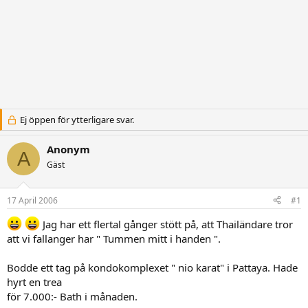
Ej öppen för ytterligare svar.
Anonym
A
Gäst
17 April 2006
#1
Jag har ett flertal gånger stött på, att Thailändare tror
att vi fallanger har " Tummen mitt i handen ".
Bodde ett tag på kondokomplexet " nio karat" i Pattaya. Hade
hyrt en trea
för 7.000:- Bath i månaden.