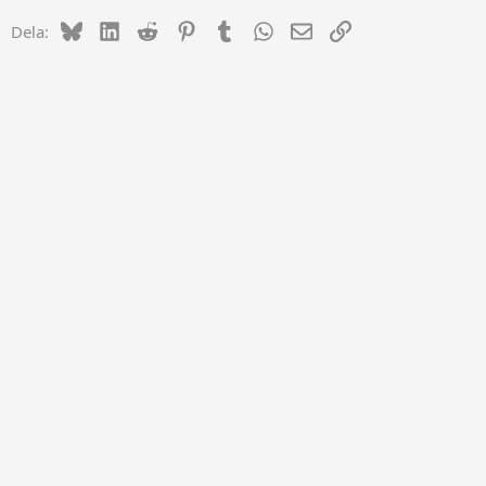
Bluesky
LinkedIn
Reddit
Pinterest
Tumblr
WhatsApp
E-post
Länk
Dela: