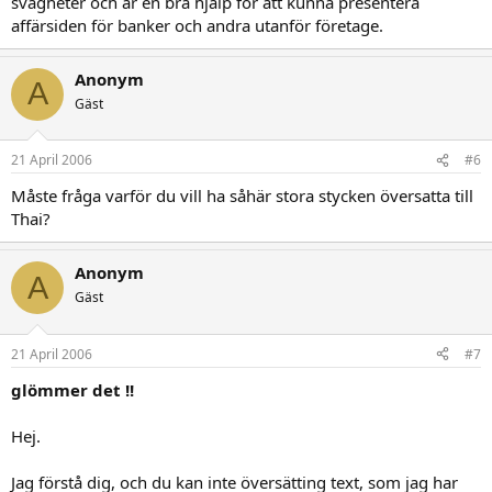
svagheter och är en bra hjälp för att kunna presentera
affärsiden för banker och andra utanför företage.
Anonym
A
Gäst
21 April 2006
#6
Måste fråga varför du vill ha såhär stora stycken översatta till
Thai?
Anonym
A
Gäst
21 April 2006
#7
glömmer det !!
Hej.
Jag förstå dig, och du kan inte översätting text, som jag har