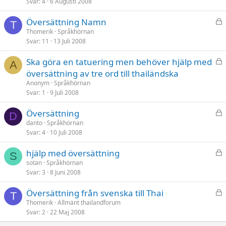
Svar
4
6 Augusti 2008
s
t
L
Översättning Namn
T
å
Thomerik
Språkhörnan
Svar
11
13 Juli 2008
s
t
L
Ska göra en tatuering men behöver hjälp med
A
å
översättning av tre ord till thailändska
s
Anonym
Språkhörnan
t
Svar
1
9 Juli 2008
L
Översättning
D
å
danto
Språkhörnan
Svar
4
10 Juli 2008
s
t
L
hjälp med översättning
S
å
sotan
Språkhörnan
Svar
3
8 Juni 2008
s
t
L
Översättning från svenska till Thai
T
å
Thomerik
Allmänt thailandforum
Svar
2
22 Maj 2008
s
t