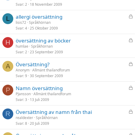
Svar
2
18 November 2009
s
t
L
allergi översättning
L
å
lisis72
Språkhörnan
Svar
4
25 Oktober 2009
s
t
L
översättning av böcker
H
å
humlae
Språkhörnan
Svar
2
23 September 2009
s
t
L
Översättning?
A
å
Anonym
Allmänt thailandforum
Svar
9
30 September 2009
s
t
L
Namn översättning
P
å
PJansson
Allmänt thailandforum
Svar
3
13 Juli 2009
s
t
L
Översättning av namn från thai
R
å
realdexter
Språkhörnan
Svar
8
20 Juli 2009
s
t
L