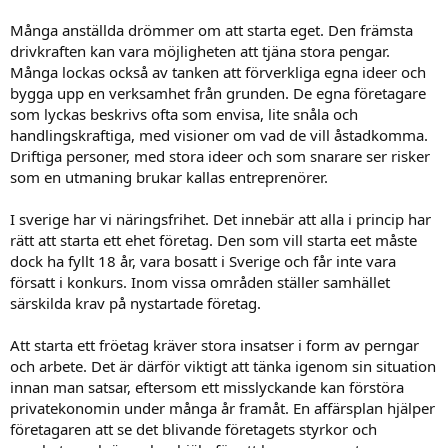
Många anställda drömmer om att starta eget. Den främsta
drivkraften kan vara möjligheten att tjäna stora pengar.
Många lockas också av tanken att förverkliga egna ideer och
bygga upp en verksamhet från grunden. De egna företagare
som lyckas beskrivs ofta som envisa, lite snåla och
handlingskraftiga, med visioner om vad de vill åstadkomma.
Driftiga personer, med stora ideer och som snarare ser risker
som en utmaning brukar kallas entreprenörer.
I sverige har vi näringsfrihet. Det innebär att alla i princip har
rätt att starta ett ehet företag. Den som vill starta eet måste
dock ha fyllt 18 år, vara bosatt i Sverige och får inte vara
försatt i konkurs. Inom vissa områden ställer samhället
särskilda krav på nystartade företag.
Att starta ett fröetag kräver stora insatser i form av perngar
och arbete. Det är därför viktigt att tänka igenom sin situation
innan man satsar, eftersom ett misslyckande kan förstöra
privatekonomin under många år framåt. En affärsplan hjälper
företagaren att se det blivande företagets styrkor och