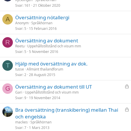
Svar
161
21 Oktober 2020
Översättning nötallergi
A
Anonym
Språkhörnan
Svar
5
15 Februari 2016
Översättning av dokument
R
Reetu
Uppehållstillstånd och visum mm
Svar
5
5 November 2016
Hjälp med översättning av dok.
T
tusse
Allmänt thailandforum
Svar
2
28 Augusti 2015
L
Översättning av dokument till UT
G
å
Gari
Uppehållstillstånd och visum mm
Svar
9
19 November 2014
s
t
L
Bra översättning (transkibering) mellan Thai
å
och engelska
s
mackes
Språkhörnan
t
Svar
7
1 Mars 2013