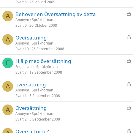
t
Svar
6
26 Januari 2009
L
Behöver en Översättning av detta
A
å
Anonym
Språkhörnan
Svar
0
20 Oktober 2008
s
t
L
Översättning
A
å
Anonym
Språkhörnan
Svar
10
26 September 2008
s
t
L
Hjälp med översättning
F
å
Feggeliano
Språkhörnan
Svar
7
19 September 2008
s
t
L
översättning
A
å
Anonym
Språkhörnan
Svar
1
5 September 2008
s
t
L
Översättning
A
å
Anonym
Språkhörnan
Svar
2
5 September 2008
s
t
L
Översättning?