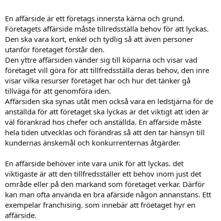
En affärside är ett företags innersta kärna och grund.
Företagets affärside måste tillredsställa behov för att lyckas.
Den ska vara kort, enkel och tydlig så att även personer
utanför företaget förstår den.
Den yttre affärsiden vänder sig till köparna och visar vad
företaget vill göra för att tillfredsställa deras behov, den inre
visar vilka resurser företaget har och hur det tänker gå
tillväga för att genomföra iden.
Affärsiden ska synas utåt men också vara en ledstjärna för de
anställda för att företaget ska lyckas är det viktigt att iden är
väl förankrad hos chefer och anställda. En affarside måste
hela tiden utvecklas och förändras så att den tar hänsyn till
kundernas änskemål och konkurrenternas åtgärder.
En affärside behöver inte vara unik för att lyckas. det
viktigaste är att den tillfredsställer ett behov inom just det
område eller på den markand som företaget verkar. Därför
kan man ofta använda en bra afärside någon annanstans. Ett
exempelar franchising. som innebär att fröetaget hyr en
affärside.