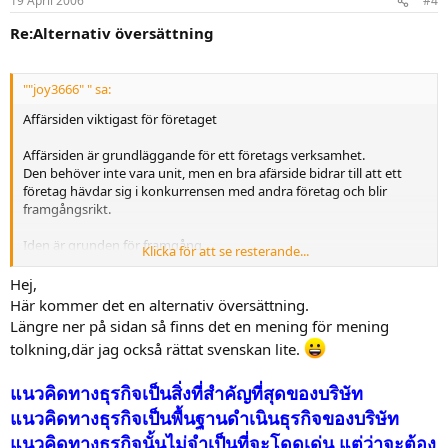
19 April 2006
#4
Re:Alternativ översättning
""joy3666" " sa:
Affärsiden viktigast för företaget
Affärsiden är grundläggande för ett företags verksamhet.
Den behöver inte vara unit, men en bra afärside bidrar till att ett
företag hävdar sig i konkurrensen med andra företag och blir
framgångsrikt.
Iden är grunden för framgång
Klicka för att se resterande...
Vad beror de på att en del företag går bra och andra dåligt. De
Hej,
företag som säljer varor och tjänster som köparna vill ha blir
Här kommer det en alternativ översättning.
framgångsrika, med företag på sikt slås ut om ingen frågar efter de
Längre ner på sidan så finns det en mening för mening
produkter som de erbjuda skillnaden mellan framång och
tolkning,där jag också rättat svenskan lite.
misslyckande år ofta affärsiden.
En afärside kan till exempel vara :
แนวคิดทางธุรกิจเป็นสิ่งที่สำคัญที่สุดของบริษัท
Att, som stormarknaden, sälja matvaror billigare än alla andra.
แนวคิดทางธุรกิจเป็นพื้นฐานดำเนินธุรกิจของบริษัท
Att, som kvarterskrogen, erbjuda bra service och vällagad mat till
แนวคิดทางธุรกิจนั้นไม่จำเป็นที่จะโดดเด่น แต่ว่าจะต้อง
rimliga priser för boende i området