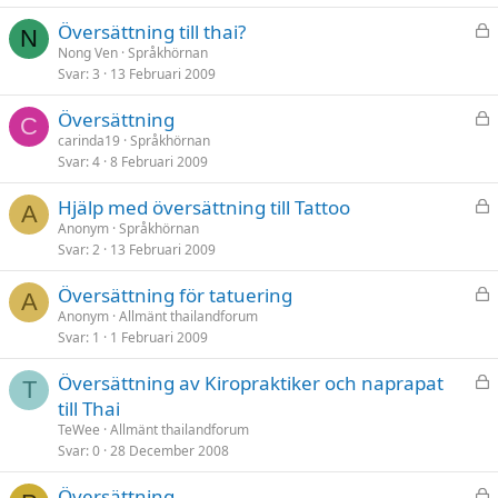
t
L
Översättning till thai?
N
å
Nong Ven
Språkhörnan
Svar
3
13 Februari 2009
s
t
L
Översättning
C
å
carinda19
Språkhörnan
Svar
4
8 Februari 2009
s
t
L
Hjälp med översättning till Tattoo
A
å
Anonym
Språkhörnan
Svar
2
13 Februari 2009
s
t
L
Översättning för tatuering
A
å
Anonym
Allmänt thailandforum
Svar
1
1 Februari 2009
s
t
L
Översättning av Kiropraktiker och naprapat
T
å
till Thai
s
TeWee
Allmänt thailandforum
t
Svar
0
28 December 2008
L
Översättning