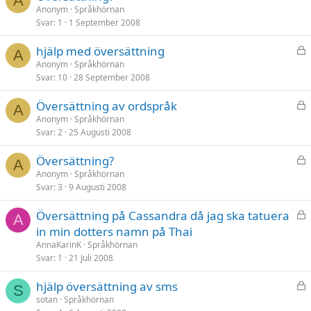
A
å
Anonym
Språkhörnan
Svar
1
1 September 2008
s
t
L
hjälp med översättning
A
å
Anonym
Språkhörnan
Svar
10
28 September 2008
s
t
L
Översättning av ordspråk
A
å
Anonym
Språkhörnan
Svar
2
25 Augusti 2008
s
t
L
Översättning?
A
å
Anonym
Språkhörnan
Svar
3
9 Augusti 2008
s
t
L
Översättning på Cassandra då jag ska tatuera
A
å
in min dotters namn på Thai
s
AnnaKarinK
Språkhörnan
t
Svar
1
21 Juli 2008
L
hjälp översättning av sms
S
å
sotan
Språkhörnan