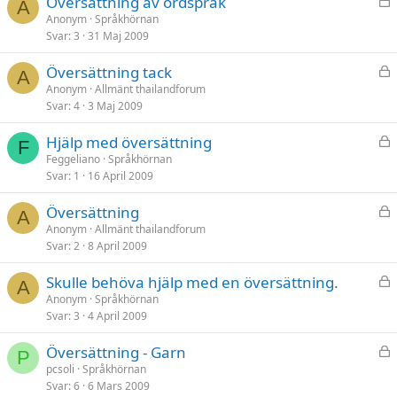
Översättning av ordspråk
A
å
Anonym
Språkhörnan
Svar
3
31 Maj 2009
s
t
L
Översättning tack
A
å
Anonym
Allmänt thailandforum
Svar
4
3 Maj 2009
s
t
L
Hjälp med översättning
F
å
Feggeliano
Språkhörnan
Svar
1
16 April 2009
s
t
L
Översättning
A
å
Anonym
Allmänt thailandforum
Svar
2
8 April 2009
s
t
L
Skulle behöva hjälp med en översättning.
A
å
Anonym
Språkhörnan
Svar
3
4 April 2009
s
t
L
Översättning - Garn
P
å
pcsoli
Språkhörnan
Svar
6
6 Mars 2009
s