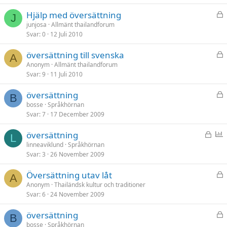
L
Hjälp med översättning
J
å
junjosa
Allmänt thailandforum
Svar
0
12 Juli 2010
s
t
L
översättning till svenska
A
å
Anonym
Allmänt thailandforum
Svar
9
11 Juli 2010
s
t
L
översättning
B
å
bosse
Språkhörnan
Svar
7
17 December 2009
s
t
L
P
översättning
L
å
o
linneaviklund
Språkhörnan
Svar
3
26 November 2009
s
l
t
l
L
Översättning utav låt
A
å
Anonym
Thailändsk kultur och traditioner
Svar
6
24 November 2009
s
t
L
översättning
B
å
bosse
Språkhörnan