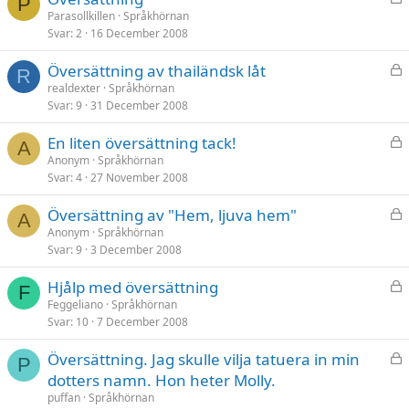
P
å
Parasollkillen
Språkhörnan
Svar
2
16 December 2008
s
t
L
Översättning av thailändsk låt
R
å
realdexter
Språkhörnan
Svar
9
31 December 2008
s
t
L
En liten översättning tack!
A
å
Anonym
Språkhörnan
Svar
4
27 November 2008
s
t
L
Översättning av "Hem, ljuva hem"
A
å
Anonym
Språkhörnan
Svar
9
3 December 2008
s
t
L
Hjålp med översättning
F
å
Feggeliano
Språkhörnan
Svar
10
7 December 2008
s
t
L
Översättning. Jag skulle vilja tatuera in min
P
å
dotters namn. Hon heter Molly.
s
puffan
Språkhörnan