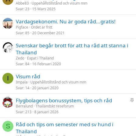
Abbe83
Uppehållstillstånd och visum mm
Svar
23
15 Mars 2025
Vardagsekonomi. Nu är goda råd...gratis!
Pigface
Ordet är fritt
Svar
85
20 December 2021
Svenskar begår brott för att ha råd att stanna i
Thailand
Zedo
Expat i Thailand
Svar
84
16 Februari 2020
Visum råd
I
Impala
Uppehållstillstånd och visum mm
Svar
14
20 Januari 2020
K
Flygbolagens bonussystem, tips och råd
l
Berralund
Thailändskt reseforum
Svar
213
8 Januari 2026
i
s
Råd och tips om semester med sv hund i
t
S
Thailand
r