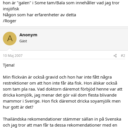
hon är "galen" i Some tam/Bala som innehåller vad jag tror
insjöfisk
Någon som har erfarenheter av detta
/Roger
Anonym
A
Gäst
10 Maj 2007
#2
Tjena!
Min flickvän är också gravid och hon har inte fått några
restrektioner om att hon inte får äta fisk. Hon älskar också
som tam pla raa. Vad doktorn däremot förbjöd henne var att
dricka komjölk, jag menar det gör väl dom flesta blivande
mammor i Sverige. Hon fick däremot dricka soyamjölk men
hur gott är det?
Thailändska rekomendationer stämmer sällan in på Svenska
och jag tror att man får ta dessa rekomendationer med en