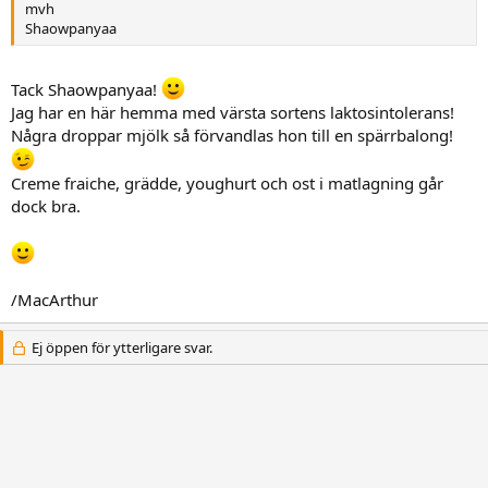
/MacArthur
mvh
Shaowpanyaa
Tack Shaowpanyaa!
Jag har en här hemma med värsta sortens laktosintolerans!
Några droppar mjölk så förvandlas hon till en spärrbalong!
Creme fraiche, grädde, youghurt och ost i matlagning går
dock bra.
/MacArthur
Ej öppen för ytterligare svar.