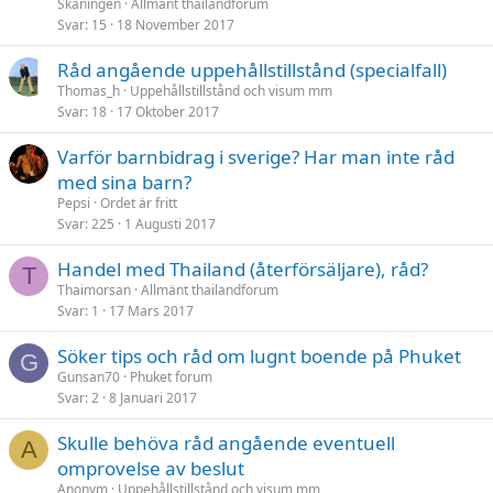
Skåningen
Allmänt thailandforum
a
Svar
15
18 November 2017
d
Råd angående uppehållstillstånd (specialfall)
Thomas_h
Uppehållstillstånd och visum mm
Svar
18
17 Oktober 2017
Varför barnbidrag i sverige? Har man inte råd
med sina barn?
Pepsi
Ordet är fritt
Svar
225
1 Augusti 2017
Handel med Thailand (återförsäljare), råd?
T
Thaimorsan
Allmänt thailandforum
Svar
1
17 Mars 2017
Söker tips och råd om lugnt boende på Phuket
G
Gunsan70
Phuket forum
Svar
2
8 Januari 2017
Skulle behöva råd angående eventuell
A
omprovelse av beslut
Anonym
Uppehållstillstånd och visum mm