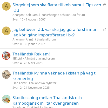
t
L
Singeltjej som ska flytta till koh samui. Tips och
A
å
råd
s
Anonym
Koh Samui, Koh Phangan och Koh Tao forum
t
Svar
15
9 Augusti 2007
L
jag behöver råd, var ska jag göra först innan
A
å
jag kör igång importföretag i bk?
s
Anonym
Allmänt thailandforum
t
Svar
0
30 Januari 2007
Thailändsk Reklam!
JBK.Ltd.
Allmänt thailandforum
Svar
4
28 Mars 2026
Thailändsk kvinna vaknade i kistan på väg till
kremering
Isan Lover
Thailändska Nyheter
Svar
2
24 November 2025
Skottlossning mellan Thailändsk och
Kambodjansk militär över gränsen
Tallviking
Thailändska Nyheter