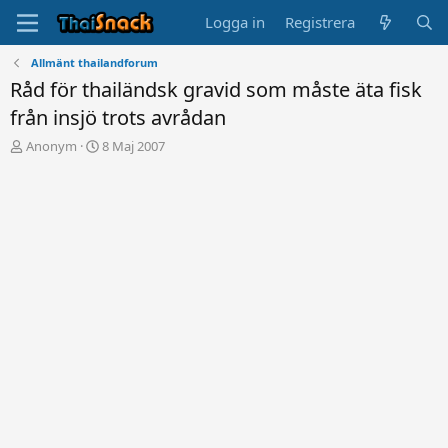
Logga in
Registrera
Allmänt thailandforum
Råd för thailändsk gravid som måste äta fisk
från insjö trots avrådan
T
S
Anonym
8 Maj 2007
r
t
å
a
d
r
s
t
t
d
a
a
r
t
t
u
a
m
r
e