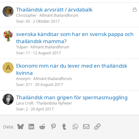
L
Thailändsk arvsrätt / ärvdabalk
å
Christopher
Allmänt thailandforum
Svar
43
2 Oktober 2017
s
t
svenska kändisar som har en svensk pappa och
thailändsk mamma?
Tulpan
Allmänt thailandforum
Svar
11
12 Augusti 2017
Ekonomi mm när du lever med en thailändsk
A
kvinna
Anonym
Allmänt thailandforum
Svar
311
20 Augusti 2017
Thailändsk man gripen för spermasmuggling
Lara Croft
Thailändska Nyheter
Svar
2
20 April 2017
Bluesky
LinkedIn
Reddit
Pinterest
Tumblr
WhatsApp
E-post
Länk
Dela: