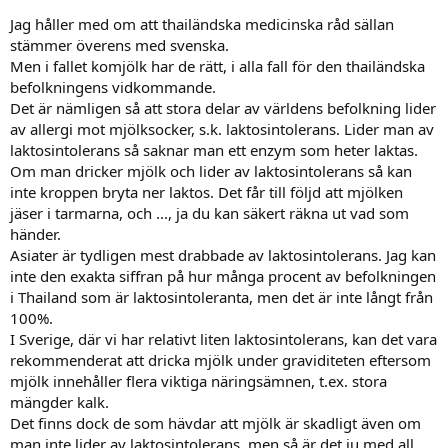
Jag håller med om att thailändska medicinska råd sällan
stämmer överens med svenska.
Men i fallet komjölk har de rätt, i alla fall för den thailändska
befolkningens vidkommande.
Det är nämligen så att stora delar av världens befolkning lider
av allergi mot mjölksocker, s.k. laktosintolerans. Lider man av
laktosintolerans så saknar man ett enzym som heter laktas.
Om man dricker mjölk och lider av laktosintolerans så kan
inte kroppen bryta ner laktos. Det får till följd att mjölken
jäser i tarmarna, och ..., ja du kan säkert räkna ut vad som
händer.
Asiater är tydligen mest drabbade av laktosintolerans. Jag kan
inte den exakta siffran på hur många procent av befolkningen
i Thailand som är laktosintoleranta, men det är inte långt från
100%.
I Sverige, där vi har relativt liten laktosintolerans, kan det vara
rekommenderat att dricka mjölk under graviditeten eftersom
mjölk innehåller flera viktiga näringsämnen, t.ex. stora
mängder kalk.
Det finns dock de som hävdar att mjölk är skadligt även om
man inte lider av laktosintolerans, men så är det ju med all