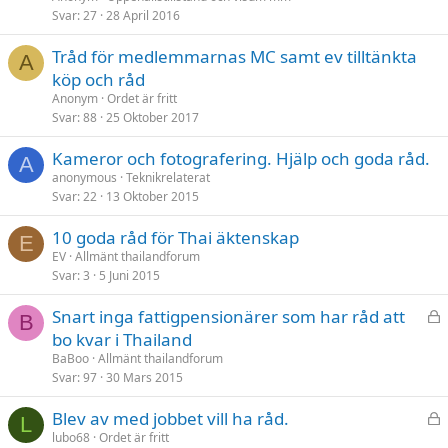
Svar
27
28 April 2016
Tråd för medlemmarnas MC samt ev tilltänkta
A
köp och råd
Anonym
Ordet är fritt
Svar
88
25 Oktober 2017
Kameror och fotografering. Hjälp och goda råd.
A
anonymous
Teknikrelaterat
Svar
22
13 Oktober 2015
10 goda råd för Thai äktenskap
E
EV
Allmänt thailandforum
Svar
3
5 Juni 2015
L
Snart inga fattigpensionärer som har råd att
B
å
bo kvar i Thailand
s
BaBoo
Allmänt thailandforum
t
Svar
97
30 Mars 2015
L
Blev av med jobbet vill ha råd.
L
å
lubo68
Ordet är fritt