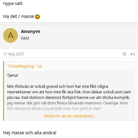
nypa salt.
Ha det / Hasse
Anonym
A
Gäst
11 Maj 2007
#3
"HasseRayong " sa:
Tjena!
Min flickvän är också gravid och hon har inte fått några
restrektioner om att hon inte får äta fisk. Hon älskar också som tam
pla raa. Vad doktorn däremot förbjöd henne var att dricka komjölk,
jag menar det gör väl dom flesta blivande mammor i Sverige. Hon
fick däremot dricka soyamjölk men hur gott är det?
Klicka för att se resterande...
Thailändska rekomendationer stämmer sällan in på Svenska och jag
tror att man får ta dessa rekomendationer med en nypa salt.
Hej Hasse och alla andra!
Ha det / Hasse