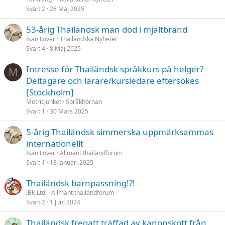
Svar
2
28 Maj 2025
53-årig Thailändsk man död i mjältbrand
Isan Lover
Thailändska Nyheter
Svar
4
8 Maj 2025
Intresse för Thailändsk språkkurs på helger?
M
Deltagare och lärare/kursledare eftersökes
[Stockholm]
MetricJunket
Språkhörnan
Svar
1
30 Mars 2025
5-årig Thailändsk simmerska uppmärksammas
internationellt
Isan Lover
Allmänt thailandforum
Svar
1
18 Januari 2025
Thailändsk barnpassning!?!
JBK.Ltd.
Allmänt thailandforum
Svar
2
1 Juni 2024
Thailändsk fregatt träffad av kanonskott från