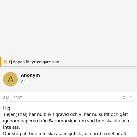
Ej öppen för ytterligare svar.
Anonym
A
Gäst
8 Maj 2007
#1
Hej
Tjejen(Thai) har nu blivit gravid och vi har nu suttit och gått
igenom paperen från Barnmorskan om vad hon ska äta och
inte äta.
Där stog att hon inte ska äta insjöfisk ,och problemet är att