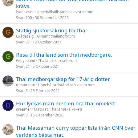
krävs.
Isan Lover
Uppehållstillstånd och visum mm
Svar
190
30 September 2023
Statlig sjukförsäkring för thai
G
Grådassig
Allmänt thailandforum
Svar
37
12 Oktober 2021
Resa till thailand som thai medborgare.
G
Greyhound
Thailändskt reseforum
Svar
21
5 Oktober 2021
Thai medborgarskap för 17-årig dotter
mrsomtam
Uppehållstillstånd och visum mm
Svar
6
25 Februari 2021
Hur lyckas man med en bra thai omelett
D
dreamer
Matprat (Thailändska köket)
Svar
3
15 December 2020
Thai Massaman curry toppar lista ifrån CNN över
världens bästa mat.