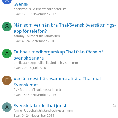
Svensk.
anonymous
Allmänt thailandforum
Svar
123
9 November 2017
Nån som vet nån bra Thai/Svensk översättnings-
S
app för telefon?
sammy
Allmänt thailandforum
Svar
4
24 September 2016
Dubbelt medborgarskap Thai från födseln/
A
svensk senare
annikaaa
Uppehållstillstånd och visum mm
Svar
29
18 Juni 2016
Vad är mest hälsosamma att äta Thai mat
E
Svensk mat.
EV
Matprat (Thailändska köket)
Svar
163
9 November 2016
L
Svensk talande thai jurist!
A
å
Amru
Uppehållstillstånd och visum mm
Svar
0
24 November 2014
s