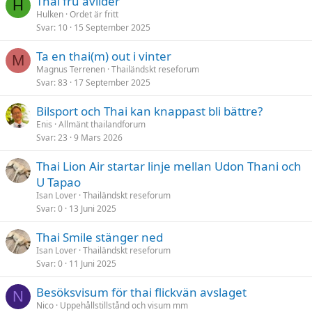
Thai fru avlider
H
Hulken
Ordet är fritt
Svar
10
15 September 2025
Ta en thai(m) out i vinter
M
Magnus Terrenen
Thailändskt reseforum
Svar
83
17 September 2025
Bilsport och Thai kan knappast bli bättre?
Enis
Allmänt thailandforum
Svar
23
9 Mars 2026
Thai Lion Air startar linje mellan Udon Thani och
U Tapao
Isan Lover
Thailändskt reseforum
Svar
0
13 Juni 2025
Thai Smile stänger ned
Isan Lover
Thailändskt reseforum
Svar
0
11 Juni 2025
Besöksvisum för thai flickvän avslaget
N
Nico
Uppehållstillstånd och visum mm