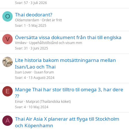
Svar
57
3 Juli 2026
Thai deodorant?
O
Oldamsterdam
Ordet är fritt
Svar
1
5 Maj 2025
Översätta vissa dokument från thai till englska
V
Vmikev
Uppehållstillstånd och visum mm
Svar
31
3 Juni 2025
Lite historia bakom motsättningarna mellan
Isan/Lao och Thai
Isan Lover
Isaan forum
Svar
4
13 Augusti 2024
Mange Thai har stor tilltro til omega 3, har dere
E
??
Einar
Matprat (Thailändska köket)
Svar
4
10 Maj 2024
Thai Air Asia X planerar att flyga till Stockholm
A
och Köpenhamn