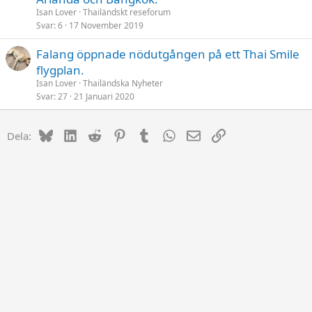
Isan Lover
Thailändskt reseforum
Svar
6
17 November 2019
Falang öppnade nödutgången på ett Thai Smile
flygplan.
Isan Lover
Thailändska Nyheter
Svar
27
21 Januari 2020
Bluesky
LinkedIn
Reddit
Pinterest
Tumblr
WhatsApp
E-post
Länk
Dela: