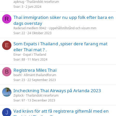
apknug
Thailändskt reseforum
Svar
3
2 Juni 2024
Thai immigration söker nu upp folk efter bara en
R
dags overstay
Raderad medlem 9942
Uppehållstillstånd och visum mm
Svar
22
24 Oktober 2023
Som Expats i Thailand ,spiser dere farang mat
E
eller Thai mat ? .
Einar
Expat i Thailand
Svar
88
11 Mars 2024
Registrera Miles Thai
B
boahl
Allmänt thailandforum
Svar
23
22 September 2023
Incheckning Thai Airways på Arlanda 2023
Ziplock
Thailändskt reseforum
Svar
97
13 December 2023
Vad krävs för att få registrera giftemål med en
J