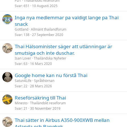
PDT
Thailändskt reseforum
Svar
651
10 Augusti 2025
Inga nya medlemmar pa valdigt lange pa Thai
snack
Gottland
Allmänt thailandforum
Svar
138
27 September 2020
Thai Hälsominister säger att utlänningar är
smutsiga och inte duschar.
Isan Lover
Thailändska Nyheter
Svar
63
16 Mars 2020
Google home kan nu förstå Thai
Satun4Life
Språkhörnan
Svar
22
28 Mars 2026
Reseförsäkring till Thai
Minesto
Thailändskt reseforum
Svar
21
30 November 2019
Thai sätter in Airbus A350-900XWB mellan
Arlanda och Bangkok.