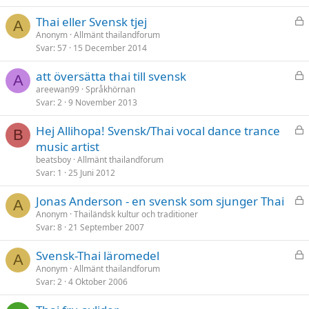
t
L
Thai eller Svensk tjej
A
å
Anonym
Allmänt thailandforum
Svar
57
15 December 2014
s
t
L
att översätta thai till svensk
A
å
areewan99
Språkhörnan
Svar
2
9 November 2013
s
t
L
Hej Allihopa! Svensk/Thai vocal dance trance
B
å
music artist
s
beatsboy
Allmänt thailandforum
t
Svar
1
25 Juni 2012
L
Jonas Anderson - en svensk som sjunger Thai
A
å
Anonym
Thailändsk kultur och traditioner
Svar
8
21 September 2007
s
t
L
Svensk-Thai läromedel
A
å
Anonym
Allmänt thailandforum
Svar
2
4 Oktober 2006
s
t