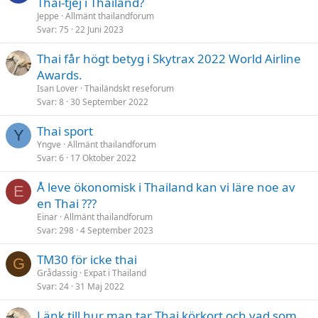
Thai-tjej i Thailand?
Jeppe
Allmänt thailandforum
Svar
75
22 Juni 2023
Thai får högt betyg i Skytrax 2022 World Airline
Awards.
Isan Lover
Thailändskt reseforum
Svar
8
30 September 2022
Thai sport
Y
Yngve
Allmänt thailandforum
Svar
6
17 Oktober 2022
Å leve ökonomisk i Thailand kan vi läre noe av
E
en Thai ???
Einar
Allmänt thailandforum
Svar
298
4 September 2023
TM30 för icke thai
G
Grådassig
Expat i Thailand
Svar
24
31 Maj 2022
Länk till hur man tar Thai körkort och vad som