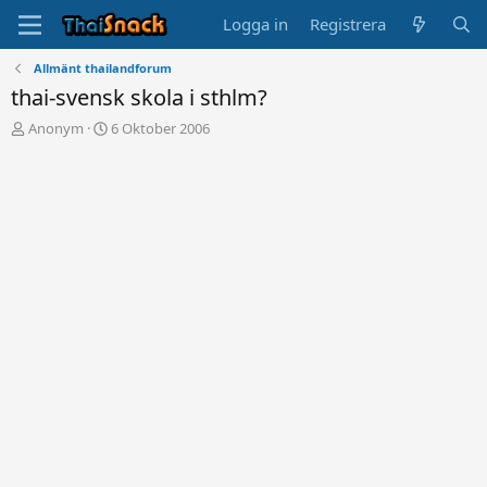
Logga in
Registrera
Allmänt thailandforum
thai-svensk skola i sthlm?
T
S
Anonym
6 Oktober 2006
r
t
å
a
d
r
s
t
t
d
a
a
r
t
t
u
a
m
r
e