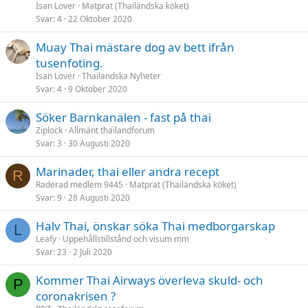
Isan Lover
Matprat (Thailändska köket)
Svar
4
22 Oktober 2020
Muay Thai mästare dog av bett ifrån
tusenfoting.
Isan Lover
Thailändska Nyheter
Svar
4
9 Oktober 2020
Söker Barnkanalen - fast på thai
Ziplock
Allmänt thailandforum
Svar
3
30 Augusti 2020
Marinader, thai eller andra recept
R
Raderad medlem 9445
Matprat (Thailändska köket)
Svar
9
28 Augusti 2020
Halv Thai, önskar söka Thai medborgarskap
L
Leafy
Uppehållstillstånd och visum mm
Svar
23
2 Juli 2020
Kommer Thai Airways överleva skuld- och
P
coronakrisen ?