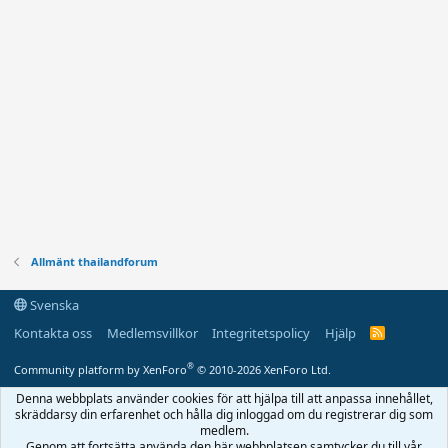
Allmänt thailandforum
Svenska
Kontakta oss
Medlemsvillkor
Integritetspolicy
Hjälp
R
S
S
®
Community platform by XenForo
© 2010-2026 XenForo Ltd.
Denna webbplats använder cookies för att hjälpa till att anpassa innehållet,
skräddarsy din erfarenhet och hålla dig inloggad om du registrerar dig som
medlem.
Genom att fortsätta använda den här webbplatsen samtycker du till vår