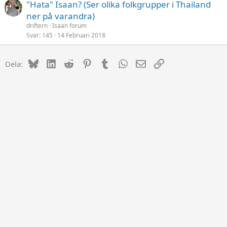
"Hata" Isaan? (Ser olika folkgrupper i Thailand
ner på varandra)
driftern
Isaan forum
Svar
145
14 Februari 2018
Bluesky
LinkedIn
Reddit
Pinterest
Tumblr
WhatsApp
E-post
Länk
Dela: