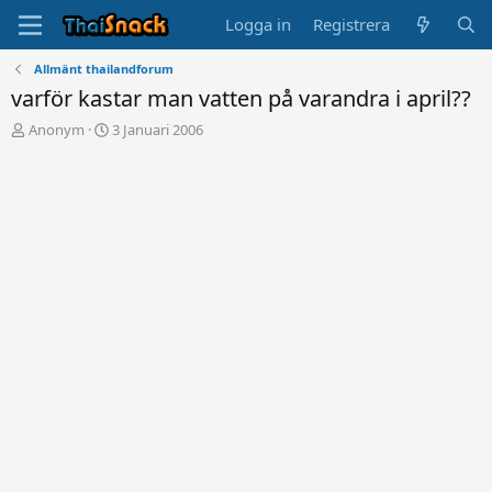
Logga in
Registrera
Allmänt thailandforum
varför kastar man vatten på varandra i april??
T
S
Anonym
3 Januari 2006
r
t
å
a
d
r
s
t
t
d
a
a
r
t
t
u
a
m
r
e