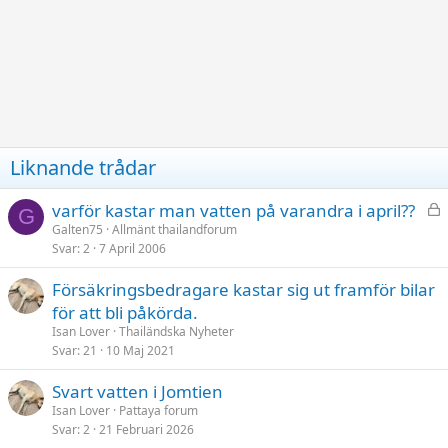
Liknande trådar
L
varför kastar man vatten på varandra i april??
G
å
Galten75
Allmänt thailandforum
Svar
2
7 April 2006
s
t
Försäkringsbedragare kastar sig ut framför bilar
för att bli påkörda.
Isan Lover
Thailändska Nyheter
Svar
21
10 Maj 2021
Svart vatten i Jomtien
Isan Lover
Pattaya forum
Svar
2
21 Februari 2026