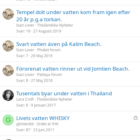
Tempel dolt under vatten kom fram igen efter
20 år p.g.a torkan.
Isan Lover
Thailändska Nyheter
Svar
19
27 Augusti 2019
Svart vatten även på Kalim Beach.
Isan Lover
Phuket forum
Svar
7
29 Maj 2019
Förorenat vatten rinner ut vid Jomtien Beach.
Isan Lover
Pattaya forum
Svar
8
27 Maj 2018
Tusentals byar under vatten i Thailand
Lara Croft
Thailändska Nyheter
Svar
8
9 Januari 2017
L
Livets vatten WHISKY
G
å
glimten66
Ordet är fritt
Svar
87
23 Juni 2011
s
t