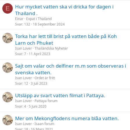
Hur mycket vatten ska vi dricka for dagen i
E
Thailand .
Einar
Expat i Thailand
Svar
132
18 September 2024
Torka har lett till brist på vatten både på Koh
Larn och Phuket
Isan Lover
Thailändska Nyheter
Svar
7
11 April 2023
Sajt om valar och delfiner m.m som observeras i
svenska vatten.
Isan Lover
Ordet är fritt
Svar
12
3 Juli 2023
Utsläpp av svart vatten filmat i Pattaya.
Isan Lover
Pattaya forum
Svar
4
5 Juni 2020
Mer om Mekongflodens numera blåa vatten.
Isan Lover
Isaan forum
Svar
18
16 Mars 2021