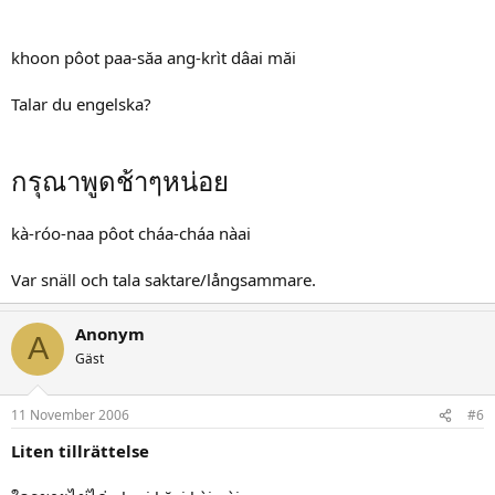
khoon pôot paa-săa ang-krìt dâai măi
Talar du engelska?
กรุณาพูดช้าๆหน่อย
kà-róo-naa pôot cháa-cháa nàai
Var snäll och tala saktare/långsammare.
Anonym
A
Gäst
11 November 2006
#6
Liten tillrättelse