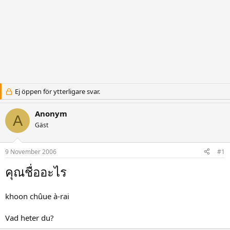
Ej öppen för ytterligare svar.
Anonym
A
Gäst
9 November 2006
#1
คุณชื่ออะไร
khoon chûue à-rai
Vad heter du?