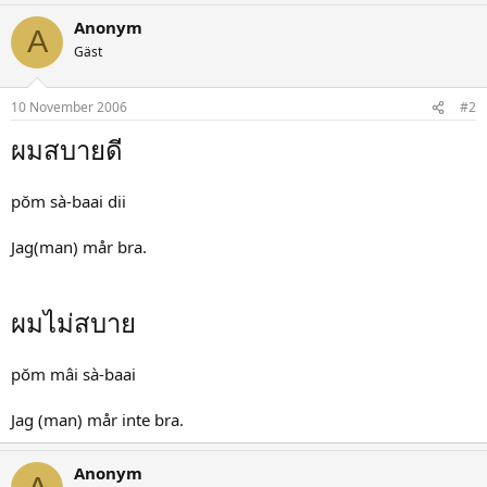
Anonym
A
Gäst
10 November 2006
#2
ผมสบายดี
pŏm sà-baai dii
Jag(man) mår bra.
ผมไม่สบาย
pŏm mâi sà-baai
Jag (man) mår inte bra.
Anonym