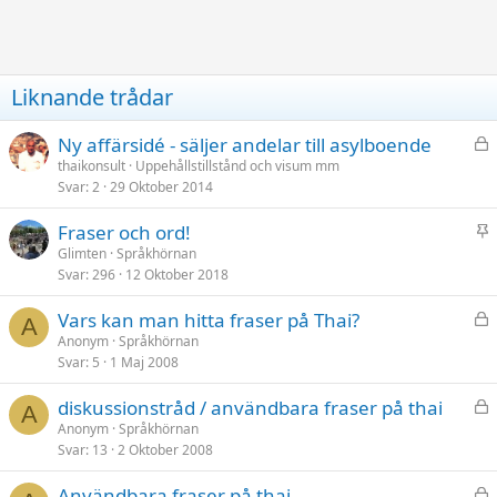
Liknande trådar
L
Ny affärsidé - säljer andelar till asylboende
å
thaikonsult
Uppehållstillstånd och visum mm
Svar
2
29 Oktober 2014
s
t
K
Fraser och ord!
l
Glimten
Språkhörnan
Svar
296
12 Oktober 2018
i
s
L
Vars kan man hitta fraser på Thai?
t
A
å
Anonym
Språkhörnan
r
Svar
5
1 Maj 2008
s
a
t
d
L
diskussionstråd / användbara fraser på thai
A
å
Anonym
Språkhörnan
Svar
13
2 Oktober 2008
s
t
L
Användbara fraser på thai