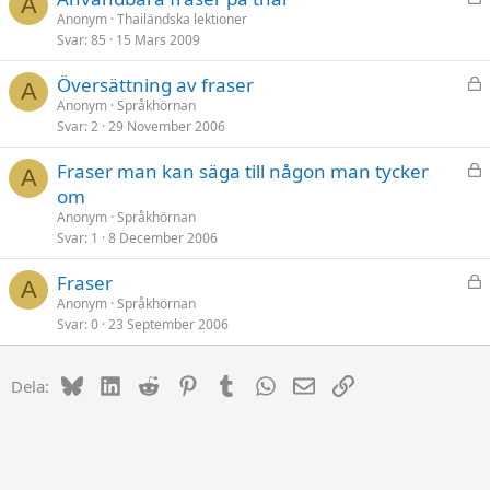
A
å
Anonym
Thailändska lektioner
Svar
85
15 Mars 2009
s
t
L
Översättning av fraser
A
å
Anonym
Språkhörnan
Svar
2
29 November 2006
s
t
L
Fraser man kan säga till någon man tycker
A
å
om
s
Anonym
Språkhörnan
t
Svar
1
8 December 2006
L
Fraser
A
å
Anonym
Språkhörnan
Svar
0
23 September 2006
s
t
Bluesky
LinkedIn
Reddit
Pinterest
Tumblr
WhatsApp
E-post
Länk
Dela: