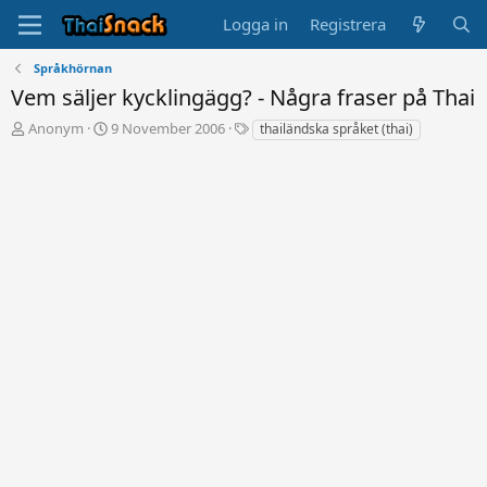
Logga in
Registrera
Språkhörnan
Vem säljer kycklingägg? - Några fraser på Thai
T
S
T
Anonym
9 November 2006
thailändska språket (thai)
r
t
a
å
a
g
d
r
g
s
t
a
t
d
r
a
a
r
t
t
u
a
m
r
e