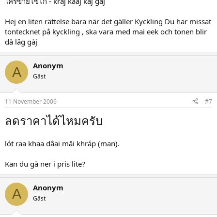
ใครขายไข่ไก่ - kraj kăaj kàj gàj
Hej en liten rättelse bara när det gäller Kyckling Du har missat
tontecknet på kyckling , ska vara med mai eek och tonen blir
då låg gàj
Anonym
A
Gäst
11 November 2006
#7
ลดราคาได้ไหมครับ
lót raa khaa dâai măi khráp (man).
Kan du gå ner i pris lite?
Anonym
A
Gäst