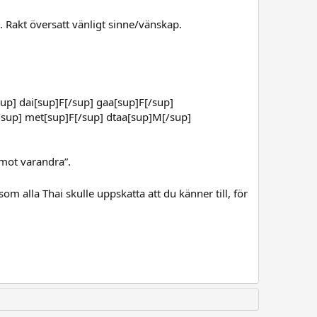
. Rakt översatt vänligt sinne/vänskap.
up] dai[sup]F[/sup] gaa[sup]F[/sup]
/sup] met[sup]F[/sup] dtaa[sup]M[/sup]
 mot varandra”.
som alla Thai skulle uppskatta att du känner till, för