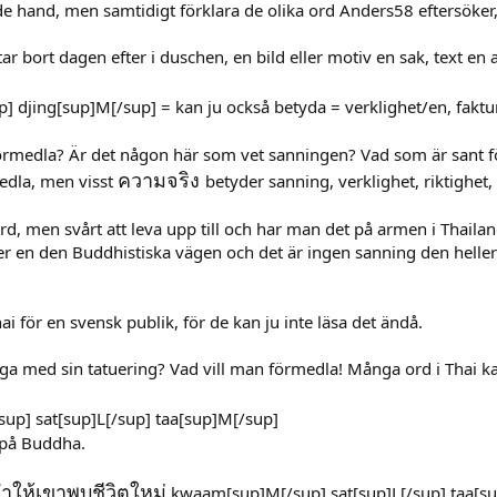
de hand, men samtidigt förklara de olika ord Anders58 eftersöker, 
ar bort dagen efter i duschen, en bild eller motiv en sak, text en
djing[sup]M[/sup] = kan ju också betyda = verklighet/en, faktu
 förmedla? Är det någon här som vet sanningen? Vad som är sant f
ความจริง
medla, men visst
betyder sanning, verklighet, riktighet,
ord, men svårt att leva upp till och har man det på armen i Thai
r en den Buddhistiska vägen och det är ingen sanning den heller en
hai för en svensk publik, för de kan ju inte läsa det ändå.
säga med sin tatuering? Vad vill man förmedla! Många ord i Tha
p] sat[sup]L[/sup] taa[sup]M[/sup]
n på Buddha.
ทำให้เขาพบชีวิตใหม่
kwaam[sup]M[/sup] sat[sup]L[/sup] taa[sup