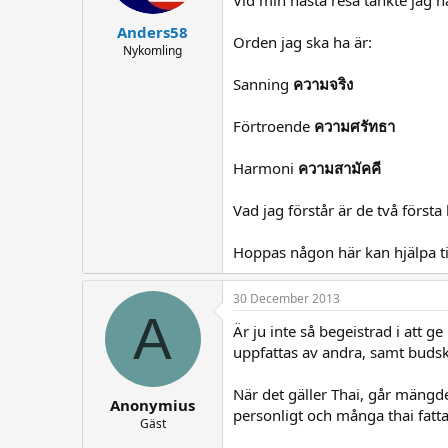
Vid min nästa resa tänkte jag h
Anders58
Orden jag ska ha är:
Nykomling
Sanning
ความจริง
Förtroende
ความศรัทธา
Harmoni
ความสามัคคี
Vad jag förstår är de två först
Hoppas någon här kan hjälpa till 
30 December 2013
A
Är ju inte så begeistrad i att g
uppfattas av andra, samt budsk
När det gäller Thai, går mängd
Anonymius
personligt och många thai fattar
Gäst