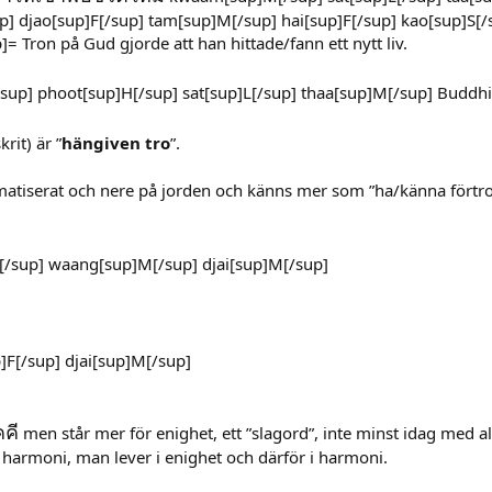
p] djao[sup]F[/sup] tam[sup]M[/sup] hai[sup]F[/sup] kao[sup]S[/
= Tron på Gud gjorde att han hittade/fann ett nytt liv.
up] phoot[sup]H[/sup] sat[sup]L[/sup] thaa[sup]M[/sup] Buddhist
it) är ”
hängiven tro
”.
atiserat och nere på jorden och känns mer som ”ha/känna förtro
/sup] waang[sup]M[/sup] djai[sup]M[/sup]
F[/sup] djai[sup]M[/sup]
คคี
men står mer för enighet, ett ”slagord”, inte minst idag med al
 harmoni, man lever i enighet och därför i harmoni.