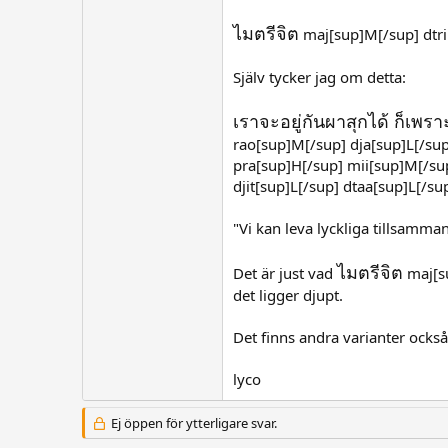
ไมตรีจิต
maj[sup]M[/sup] dtrii
Själv tycker jag om detta:
เราจะอยู่กันผาสุกได้ ก็เพรา
rao[sup]M[/sup] dja[sup]L[/sup
pra[sup]H[/sup] mii[sup]M[/sup
djit[sup]L[/sup] dtaa[sup]L[/s
"Vi kan leva lyckliga tillsamm
ไมตรีจิต
Det är just vad
maj[su
det ligger djupt.
Det finns andra varianter också,
lyco
Ej öppen för ytterligare svar.