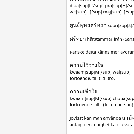
dtaa[sup]L[/sup] pra[sup]H[/su
wit[sup]H[/sup] maj[sup]L[/sup]
ศูนย์พุทธศรัทธา
suun[sup]S[/s
ศรัทธา
härstammar från (Sanskr
Kanske detta känns mer avdram
ความไว้วางใจ
kwaam[sup]M[/sup] wai[sup]H[
förtoende, tillit, tilltro.
ความเชื่อใจ
kwaam[sup]M[/sup] chuua[sup]
förtroende, tillit (till en person)
สามั
Jovisst kan man använda
antagligen, enighet kan ju vara