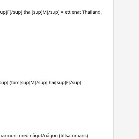
p]F[/sup] thai[sup]M[/sup] = ett enat Thailand,
sup] (tam[sup]M[/sup] hai[sup]F[/sup]
 harmoni med något/någon (tillsammans)