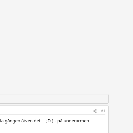
#1
ta gången (även det.... ;D ) - på underarmen.