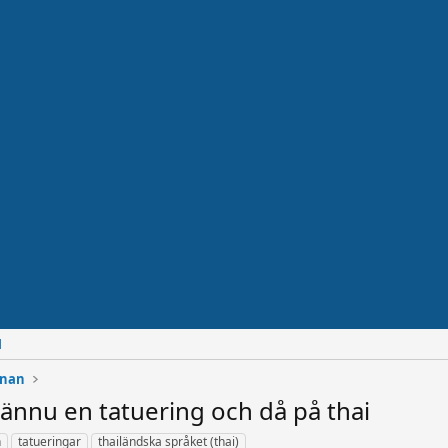
d
rnan
 ännu en tatuering och då på thai
n
tatueringar
thailändska språket (thai)