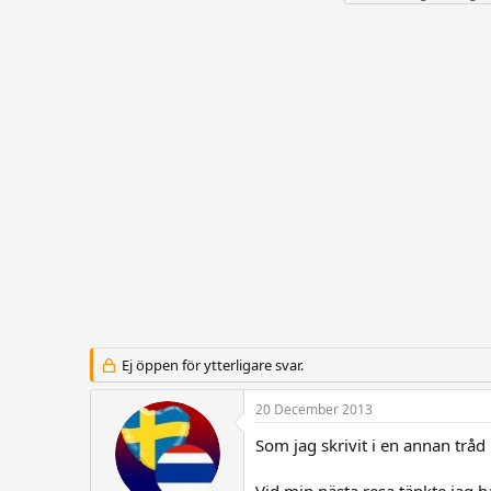
r
t
a
å
a
g
d
r
g
s
t
a
t
d
r
a
a
r
t
t
u
a
m
r
e
Ej öppen för ytterligare svar.
20 December 2013
Som jag skrivit i en annan tråd