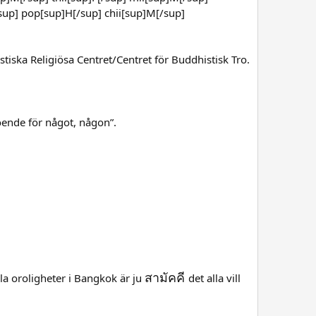
sup] pop[sup]H[/sup] chii[sup]M[/sup]
iska Religiösa Centret/Centret för Buddhistisk Tro.
ende för något, någon”.
สามัคคี
la oroligheter i Bangkok är ju
det alla vill