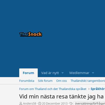
Forum
Vad är nytt
Medlemmar
Forumlista
Sök forum
Om oss
Thailändskt tangentbor
Forum om Thailand och det Thailändska språket
Språkhö
Vid min nästa resa tänkte jag ha
T
S
T
Anders58
20 December 2013
översättningsförfråga