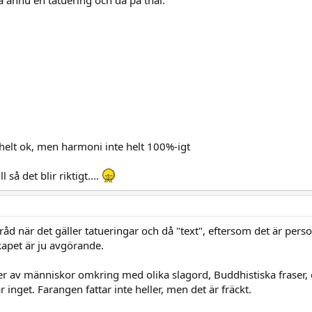
a ännu en tatuering och då på thai.
a helt ok, men harmoni inte helt 100%-igt
så det blir riktigt....
e råd när det gäller tatueringar och då "text", eftersom det är pers
apet är ju avgörande.
er av människor omkring med olika slagord, Buddhistiska fraser, 
 inget. Farangen fattar inte heller, men det är fräckt.