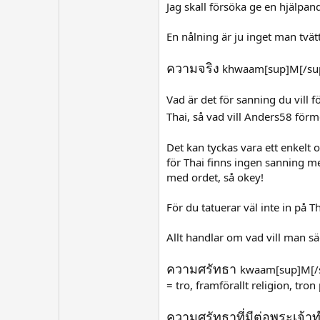
Jag skall försöka ge en hjälpan
En nålning är ju inget man tvätt
ความจริง
khwaam[sup]M[/sup] 
Vad är det för sanning du vill
Thai, så vad vill Anders58 för
Det kan tyckas vara ett enkelt 
för Thai finns ingen sanning me
med ordet, så okey!
För du tatuerar väl inte in på T
Allt handlar om vad vill man 
ความศรัทธา
kwaam[sup]M[/su
= tro, framförallt religion, tro
ความศรัทธาที่มีต่อพระเจ้า