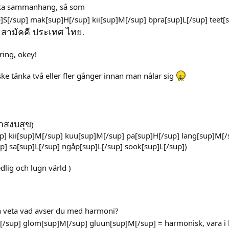
tiska sammanhang, så som
S[/sup] mak[sup]H[/sup] kii[sup]M[/sup] bpra[sup]L[/sup] teet[su
สามัคคี ประเทศ ไทย
r
.
ring, okey!
ke tänka två eller fler gånger innan man nålar sig
าสงบสุข
)
p] kii[sup]M[/sup] kuu[sup]M[/sup] pa[sup]H[/sup] lang[sup]M[/
p] sa[sup]L[/sup] ngåp[sup]L[/sup] sook[sup]L[/sup])
dlig och lugn värld )
n veta vad avser du med harmoni?
sup] glom[sup]M[/sup] gluun[sup]M[/sup] = harmonisk, vara i