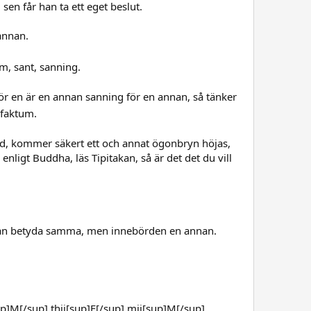
sen får han ta ett eget beslut.
 annan.
m, sant, sanning.
ör en är en annan sanning för en annan, så tänker
 faktum.
land, kommer säkert ett och annat ögonbryn höjas,
ligt Buddha, läs Tipitakan, så är det det du vill
i kan betyda samma, men innebörden en annan.
]M[/sup] thii[sup]F[/sup] mii[sup]M[/sup]