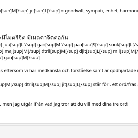
[sup]M[/sup] jit[sup]L[/sup] = goodwill, sympati, enhet, harmoni
ะมีไมตรีจิต มีเมตตาจิตต่อกัน
] juu[sup]L[/sup] gan[sup]M[/sup] paa[sup]S[/sup] sook[sup]L[/s
] maj[sup]M[/sup] dtrii[sup]M[/sup] djit[sup]L[/sup] mii[sup]M[
up] gan[sup]M[/sup]
ans eftersom vi har medkänsla och förståelse samt är godhjärtade
p]M[/sup] dtrii[sup]M[/sup] jit[sup]L[/sup] står för!, ett ord/fras 
 men jag utgår ifrån vad jag tror att du vill med dina tre ord!