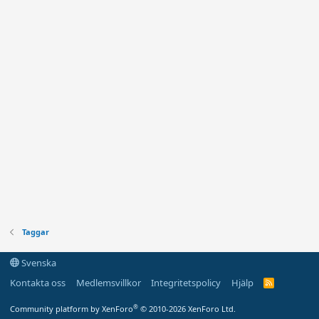
Taggar
Svenska
Kontakta oss
Medlemsvillkor
Integritetspolicy
Hjälp
R
S
S
®
Community platform by XenForo
© 2010-2026 XenForo Ltd.