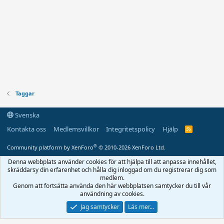
Taggar
Svenska
Kontakta oss
Medlemsvillkor
Integritetspolicy
Hjälp
R
S
S
®
Community platform by XenForo
© 2010-2026 XenForo Ltd.
Denna webbplats använder cookies för att hjälpa till att anpassa innehållet,
skräddarsy din erfarenhet och hålla dig inloggad om du registrerar dig som
medlem.
Genom att fortsätta använda den här webbplatsen samtycker du till vår
användning av cookies.
Jag samtycker
Läs mer...