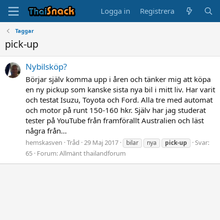
Logga in
Registrera
Taggar
pick-up
Nybilsköp?
Börjar själv komma upp i åren och tänker mig att köpa
en ny pickup som kanske sista nya bil i mitt liv. Har varit
och testat Isuzu, Toyota och Ford. Alla tre med automat
och motor på runt 150-160 hkr. Själv har jag studerat
tester på YouTube från framförallt Australien och läst
några från...
hemskasven
Tråd
29 Maj 2017
Svar:
bilar
nya
pick-up
65
Forum:
Allmänt thailandforum