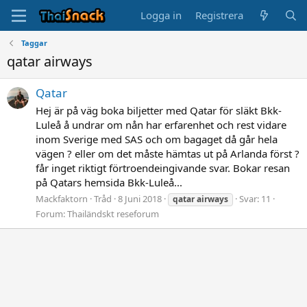
Logga in
Registrera
Taggar
qatar airways
Qatar
Hej är på väg boka biljetter med Qatar för släkt Bkk-
Luleå å undrar om nån har erfarenhet och rest vidare
inom Sverige med SAS och om bagaget då går hela
vägen ? eller om det måste hämtas ut på Arlanda först ?
får inget riktigt förtroendeingivande svar. Bokar resan
på Qatars hemsida Bkk-Luleå...
Mackfaktorn
Tråd
8 Juni 2018
Svar: 11
qatar
airways
Forum:
Thailändskt reseforum