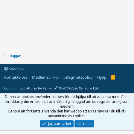
Taggar
Svenska
Kontakta oss
Medlemsvillkor
Integritetspolicy
Hjälp
R
S
S
®
Community platform by XenForo
© 2010-2026 XenForo Ltd.
Denna webbplats använder cookies för att hjälpa till att anpassa innehållet,
skräddarsy din erfarenhet och hålla dig inloggad om du registrerar dig som
medlem.
Genom att fortsätta använda den här webbplatsen samtycker du till vår
användning av cookies.
Jag samtycker
Läs mer...