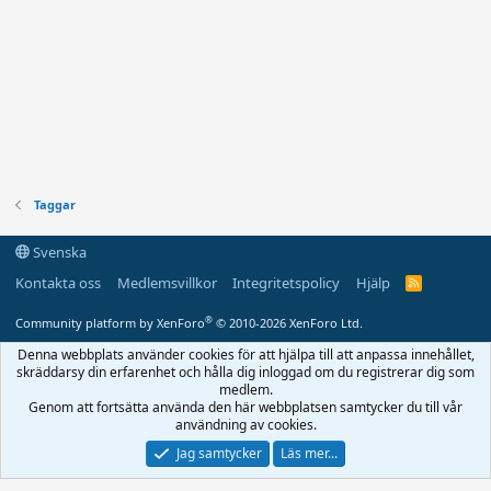
Taggar
Svenska
Kontakta oss
Medlemsvillkor
Integritetspolicy
Hjälp
R
S
S
®
Community platform by XenForo
© 2010-2026 XenForo Ltd.
Denna webbplats använder cookies för att hjälpa till att anpassa innehållet,
skräddarsy din erfarenhet och hålla dig inloggad om du registrerar dig som
medlem.
Genom att fortsätta använda den här webbplatsen samtycker du till vår
användning av cookies.
Jag samtycker
Läs mer...