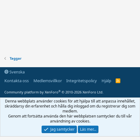
Taggar
Svenska
Kontakta oss
Medlemsvillkor
Integritetspolicy
Hjälp
R
S
S
®
Community platform by XenForo
© 2010-2026 XenForo Ltd.
Denna webbplats använder cookies för att hjälpa till att anpassa innehållet,
skräddarsy din erfarenhet och hålla dig inloggad om du registrerar dig som
medlem.
Genom att fortsätta använda den här webbplatsen samtycker du till vår
användning av cookies.
Jag samtycker
Läs mer...