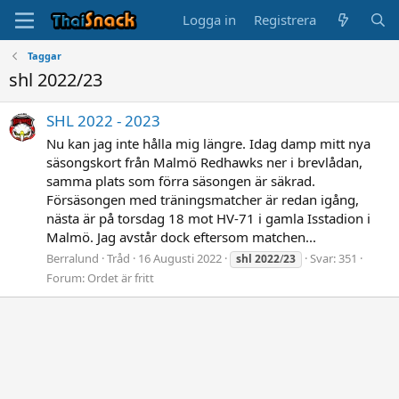
Logga in
Registrera
Taggar
shl 2022/23
SHL 2022 - 2023
Nu kan jag inte hålla mig längre. Idag damp mitt nya
säsongskort från Malmö Redhawks ner i brevlådan,
samma plats som förra säsongen är säkrad.
Försäsongen med träningsmatcher är redan igång,
nästa är på torsdag 18 mot HV-71 i gamla Isstadion i
Malmö. Jag avstår dock eftersom matchen...
Berralund
Tråd
16 Augusti 2022
Svar: 351
shl
2022
/
23
Forum:
Ordet är fritt