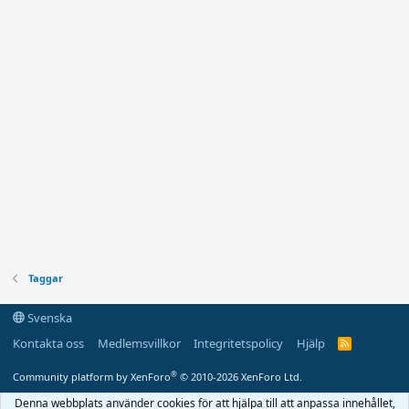
Taggar
Svenska
Kontakta oss
Medlemsvillkor
Integritetspolicy
Hjälp
R
S
S
®
Community platform by XenForo
© 2010-2026 XenForo Ltd.
Denna webbplats använder cookies för att hjälpa till att anpassa innehållet,