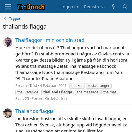
Logga in
Registrera
Taggar
thailands flagga
Thaiflaggor i min och din stad
Hur ser det ut hos er? Thaiflaggor i vart och vartannat
gathörn? En snabb promenad i några av Gävles centrala
kvarter gav dessa bilder. Fyll gärna på från din horisont.
99:ans thaimassage Zetas Thaimassage Rabchock
thaimassage Noos thaimassage Restaurang Tum Yam
99 Thaibutik Phalin Asiafood
Pream
Tråd
4 Februari 2021
butiker
restauranger
thai i sverige
thailands
flagga
thaimassage
thaimat
Svar: 25
Forum:
Ordet är fritt
Thailands flagga
Jag föreslog hustrun att vi skulle skaffa fasadflaggor, en
Thai och en Svensk, att hänga upp vid högtider av olika
slag. Nu säger hon att det inte är tillåtet för