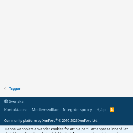
Taggar
Svenska
Kontakta oss
Medlemsvillkor
Integritetspolicy
Hjälp
R
S
S
®
Community platform by XenForo
© 2010-2026 XenForo Ltd.
Denna webbplats använder cookies för att hjälpa till att anpassa innehållet,