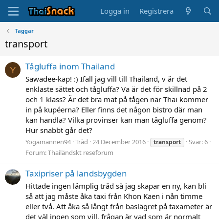
Logga in
Registrera
Taggar
transport
Tågluffa inom Thailand
Y
Sawadee-kap! :) Ifall jag vill till Thailand, v är det
enklaste sättet och tågluffa? Va är det för skillnad på 2
och 1 klass? Är det bra mat på tågen när Thai kommer
in på kupéerna? Eller finns det någon bistro där man
kan handla? Vilka provinser kan man tågluffa genom?
Hur snabbt går det?
Yogamannen94
Tråd
24 December 2016
Svar: 6
transport
Forum:
Thailändskt reseforum
Taxipriser på landsbygden
Hittade ingen lämplig tråd så jag skapar en ny, kan bli
så att jag måste åka taxi från Khon Kaen i nån timme
eller två. Att åka så långt från baslägret på taxameter är
det väl ingen som vill, frågan är vad som är normalt