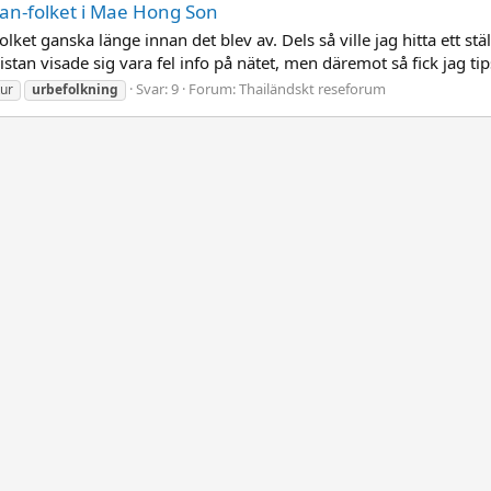
an-folket i Mae Hong Son
lket ganska länge innan det blev av. Dels så ville jag hitta ett s
istan visade sig vara fel info på nätet, men däremot så fick jag tips
Svar: 9
Forum:
Thailändskt reseforum
tur
urbefolkning