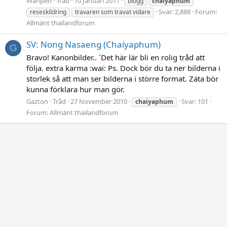
Wanpen
Tråd
10 Januari 2011
blogg
chaiyaphum
Svar: 2,888
Forum:
reseskildring
travaren som travat vidare
Allmänt thailandforum
SV: Nong Nasaeng (Chaiyaphum)
G
Bravo! Kanonbilder.. ´Det här lär bli en rolig tråd att
följa. extra karma :wai: Ps. Dock bör du ta ner bilderna i
storlek så att man ser bilderna i större format. Zäta bör
kunna förklara hur man gör.
Gazton
Tråd
27 November 2010
Svar: 101
chaiyaphum
Forum:
Allmänt thailandforum