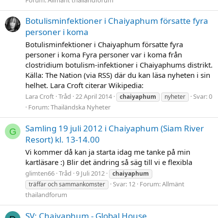
Botulisminfektioner i Chaiyaphum försatte fyra
personer i koma
Botulisminfektioner i Chaiyaphum försatte fyra
personer i koma Fyra personer var i koma från
clostridium botulism-infektioner i Chaiyaphums distrikt.
Källa: The Nation (via RSS) där du kan läsa nyheten i sin
helhet. Lara Croft citerar Wikipedia:
Lara Croft
Tråd
22 April 2014
Svar: 0
chaiyaphum
nyheter
Forum:
Thailändska Nyheter
Samling 19 juli 2012 i Chaiyaphum (Siam River
G
Resort) kl. 13-14.00
Vi kommer då kan ja starta idag me tanke på min
kartläsare :) Blir det ändring så säg till vi e flexibla
glimten66
Tråd
9 Juli 2012
chaiyaphum
Svar: 12
Forum:
Allmänt
träffar och sammankomster
thailandforum
SV: Chaiyaphum - Global House