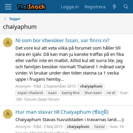
Logga in
Registrera
Taggar
chaiyaphum
Ni som bor i/besöker Issan, var finns ni?
A
Det vore kul att veta vilka på forumet som håller till
nära en själv. Då kan man ju kanske träffas på en fika
eller varför inte en matbit. Alltid kul att surra lite. Jag
och familjen besöker normalt Thailand 1 månad varje
vinter. Vi brukar under den tiden stanna ca 1 vecka
uppe i frugans hemby...
Anonym
Tråd
2 September 2015
chaiyaphum
Svar:
expat i thailand
isaan
kaeng khoi
khon kaen
roi et
160
Forum:
Isaan forum
Hur man stavar till Chaiyaphum (ชัยภูมิ)
A
Chaiyaphum Stavas huvudstaden i travarnas land....:)
Anonym
Tråd
2 Maj 2015
Svar: 19
chaiyaphum
hästar
Forum:
Allmänt thailandforum