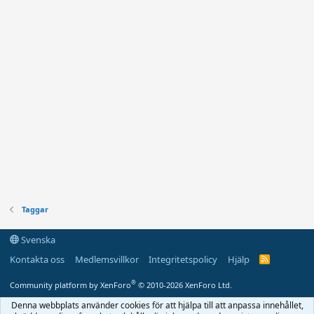
Taggar
Svenska
Kontakta oss
Medlemsvillkor
Integritetspolicy
Hjälp
R
S
S
®
Community platform by XenForo
© 2010-2026 XenForo Ltd.
Denna webbplats använder cookies för att hjälpa till att anpassa innehållet,