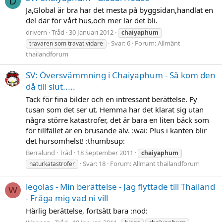
D
Ja,Global är bra har det mesta på byggsidan,handlat en
del där för vårt hus,och mer lär det bli.
drivern
Tråd
30 Januari 2012
chaiyaphum
Svar: 6
Forum:
Allmänt
travaren som travat vidare
thailandforum
SV: Översvämmning i Chaiyaphum - Så kom den
då till slut.....
Tack för fina bilder och en intressant berättelse. Fy
tusan som det ser ut. Hemma har det klarat sig utan
några större katastrofer, det är bara en liten bäck som
för tillfället är en brusande älv. :wai: Plus i kanten blir
det hursomhelst! :thumbsup:
Berralund
Tråd
18 September 2011
chaiyaphum
Svar: 18
Forum:
Allmänt thailandforum
naturkatastrofer
legolas - Min berättelse - Jag flyttade till Thailand
W
- Fråga mig vad ni vill
Härlig berättelse, fortsätt bara :nod: