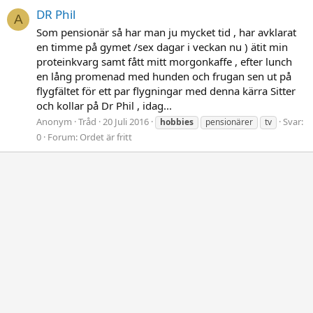
DR Phil
A
Som pensionär så har man ju mycket tid , har avklarat
en timme på gymet /sex dagar i veckan nu ) ätit min
proteinkvarg samt fått mitt morgonkaffe , efter lunch
en lång promenad med hunden och frugan sen ut på
flygfältet för ett par flygningar med denna kärra Sitter
och kollar på Dr Phil , idag...
Anonym
Tråd
20 Juli 2016
Svar:
hobbies
pensionärer
tv
0
Forum:
Ordet är fritt