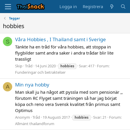
Logga in
Registrera
Taggar
hobbies
Våra Hobbies , I Thailand samt i Sverige
S
Tänkte ha en tråd för våra hobbies, att stoppa in
flygbilder samt andra saker i andra trådar blir lite
trassligt
Skip
Tråd
14 Juni 2020
Svar: 417
Forum:
hobbies
Funderingar och betraktelser
Min nya hobby
A
Man skall ju ha något att pyssla med som pensionär ,,
förutom RC Flyget samt träningen så har jag börjat
köpa och reno vera Svensk kvalitet från primus samt
Optimus
Anonym
Tråd
19 Augusti 2017
Svar: 21
Forum:
hobbies
Allmänt thailandforum