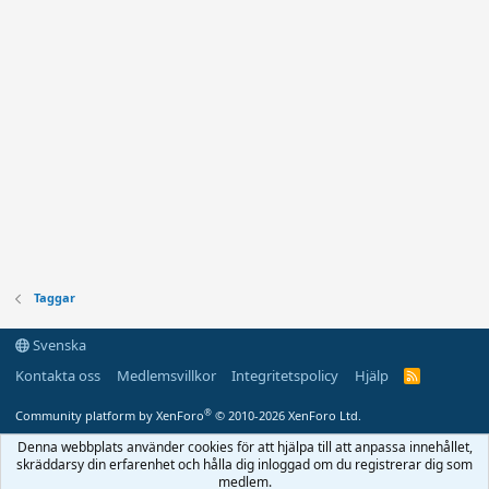
Taggar
Svenska
Kontakta oss
Medlemsvillkor
Integritetspolicy
Hjälp
R
S
S
®
Community platform by XenForo
© 2010-2026 XenForo Ltd.
Denna webbplats använder cookies för att hjälpa till att anpassa innehållet,
skräddarsy din erfarenhet och hålla dig inloggad om du registrerar dig som
medlem.