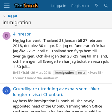
Logga in
Registrera
Taggar
immigration
4 inresor
B
Hej Jag har varit i Thailand 28 Januari till 27 februari
2018, det blev 30 dagar. Det jag nu funderar på är kan
jag åka 22-29 april till Thailand sen flyga hem till
Sverige igen. Och åka igen den 23 -29 maj till Thailand,
och hem igen till Sverige Sen har jag bokat en resa i juli,
1-30 juli...
BvEE
Tråd
26 Mars 2018
Svar: 55
immigration
resor
Forum:
Allmänt thailandforum
Grundligare utredning av expats som söker
A
longterm visa i Chonburi.
Ny boss för immigration i Chonburi. The newly
appointed head of the Chonburi Immigration Office
said anyone applying for long-term visas would be