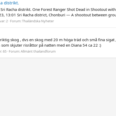
 distrikt.
 Sri Racha distrikt. One Forest Ranger Shot Dead in Shootout wit
, 13:01 Sri Racha district, Chonburi — A shootout between group
var: 2
Forum:
Thailändska Nyheter
 riktig skog , dvs en skog med 20 m höga träd och små fina sigat ,
som skjuter risråttor på natten med en Diana 54 ca 22 :)
r: 65
Forum:
Allmänt thailandforum