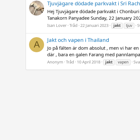
Tjuvjägare dödade parkvakt i Sri Racha
Hej Tjuvjägare dödade parkvakt i Chonburi
Tanakorn Panyadee Sunday, 22 January 2023
Isan Lover
Tråd
22 Januari 2023
S
jakt
tjuv
Jakt och vapen i Thailand
A
Jo på fälten är dom absolut , men vi har en
där , bara en galen Farang med pannlampa 
Anonym
Tråd
10 April 2018
Sva
jakt
vapen