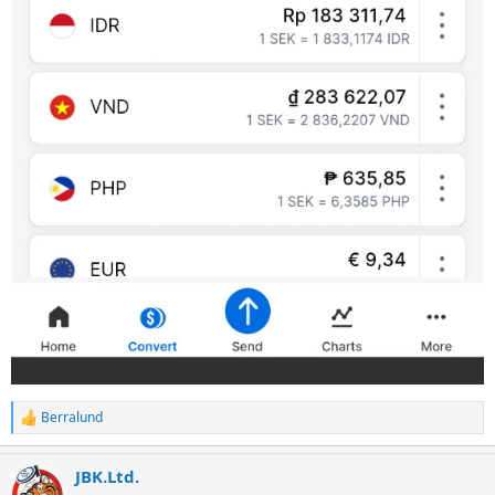
Berralund
R
e
a
JBK.Ltd.
c
t