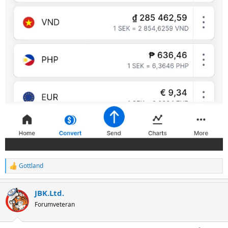
Gottland
R
e
a
JBK.Ltd.
c
t
Forumveteran
i
o
n