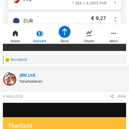
Berralund
R
e
a
JBK.Ltd.
c
t
Forumveteran
i
o
n
4 Mars 2026
#904
s
: