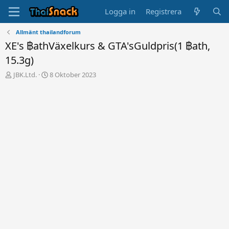
Logga in
Registrera
Allmänt thailandforum
XE's ฿athVäxelkurs & GTA'sGuldpris(1 ฿ath,
15.3g)
T
S
JBK.Ltd.
8 Oktober 2023
r
t
å
a
d
r
s
t
t
d
a
a
r
t
t
u
a
m
r
e