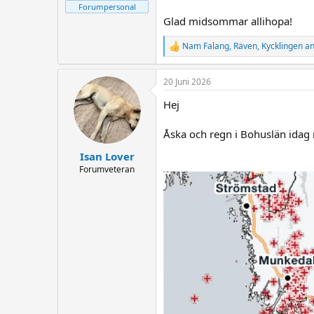
Forumpersonal
Glad midsommar allihopa!
Nam Falang
,
Räven
,
Kycklingen
an
R
e
a
20 Juni 2026
c
t
Hej
i
o
n
Åska och regn i Bohuslän idag 
s
:
Isan Lover
Forumveteran