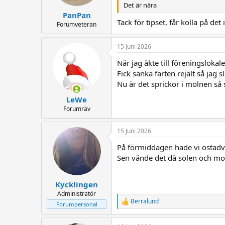
Det är nära
PanPan
Tack för tipset, får kolla på d
Forumveteran
15 Juni 2026
När jag åkte till föreningslokal
Fick sänka farten rejält så jag 
Nu är det sprickor i molnen så s
LeWe
Forumräv
15 Juni 2026
På förmiddagen hade vi ostadv
Sen vände det då solen och moln
Kycklingen
Administratör
Berralund
R
Forumpersonal
e
a