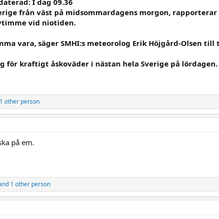
daterad: I dag 09.36
verige från väst på midsommardagens morgon, rapporterar G
vtimme vid niotiden.
ma vara, säger SMHI:s meteorolog Erik Höjgård-Olsen till 
 för kraftigt åskoväder i nästan hela Sverige på lördagen.
1 other person
åska på em.
and 1 other person