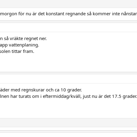
et imorgon för nu är det konstant regnande så kommer inte nånstan
en så vräkte regnet ner.
slapp vattenplaning.
olen tittar fram.
äder med regnskurar och ca 10 grader.
en har turats om i eftermiddag/kväll, just nu är det 17.5 grader