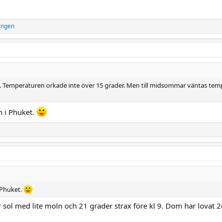
ingen
 Temperaturen orkade inte över 15 grader. Men till midsommar väntas temper
en i Phuket.
i Phuket.
r sol med lite moln och 21 grader strax före kl 9. Dom har lovat