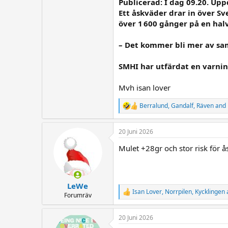
Publicerad: I dag 09.20. Upp
Ett åskväder drar in över S
över 1 600 gånger på en hal
– Det kommer bli mer av sam
SMHI har utfärdat en varning
Mvh isan lover
Berralund
,
Gandalf
,
Räven
and 
R
e
a
20 Juni 2026
c
t
Mulet +28gr och stor risk för 
i
o
n
s
:
LeWe
Isan Lover
,
Norrpilen
,
Kycklingen
R
Forumräv
e
a
20 Juni 2026
c
t