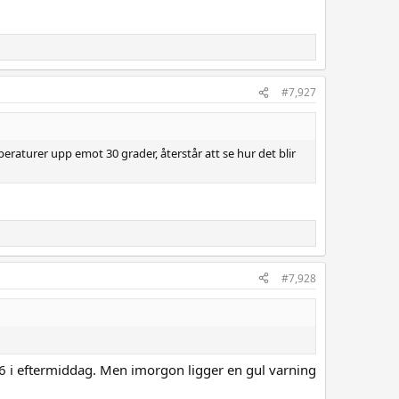
#7,927
aturer upp emot 30 grader, återstår att se hur det blir
#7,928
 26 i eftermiddag. Men imorgon ligger en gul varning