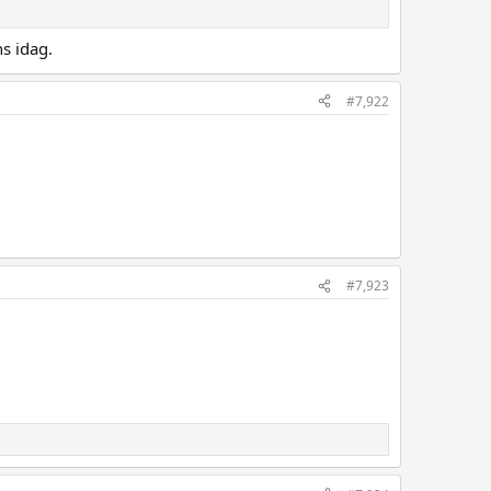
s idag.
#7,922
#7,923
.