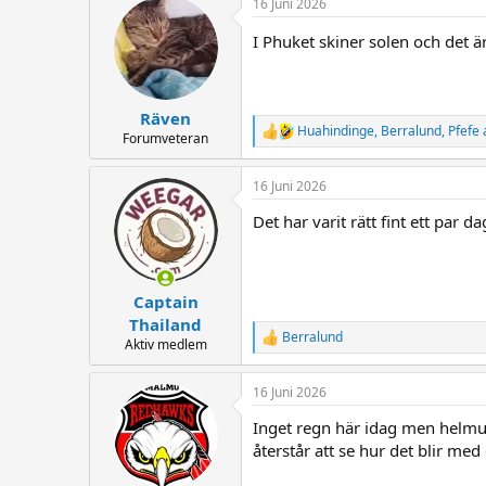
16 Juni 2026
c
t
I Phuket skiner solen och det 
i
o
n
s
:
Räven
Huahindinge
,
Berralund
,
Pfefe
R
Forumveteran
e
a
16 Juni 2026
c
t
Det har varit rätt fint ett par
i
o
n
s
:
Captain
Thailand
Berralund
R
Aktiv medlem
e
a
16 Juni 2026
c
t
Inget regn här idag men helmu
i
o
återstår att se hur det blir med
n
s