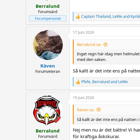
:
Berralund
Forumvärd
Captain Thailand
,
LeWe
and
Kyckl
R
Forumpersonal
e
a
17 Juni 2026
c
t
i
Berralund sa:
o
n
Inget regn här idag men helmulet.
s
med den saken.
:
Räven
Så kallt är det inte ens på natt
Forumveteran
Pfefe
,
Berralund
and
LeWe
R
e
a
19 Juni 2026
c
t
i
Räven sa:
o
n
Så kallt är det inte ens på natten 
s
:
Nej men nu är det bättre! Vi ha
Berralund
för kraftiga åskskurar.
Forumvärd