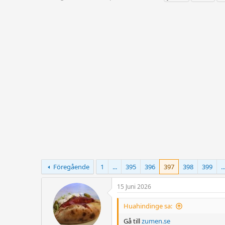
r
t
a
å
a
g
d
r
g
s
t
a
t
d
r
a
a
r
t
t
u
a
m
r
e
Föregående
1
...
395
396
397
398
399
..
15 Juni 2026
Huahindinge sa:
Gå till
zumen.se