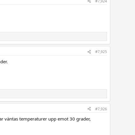
#7,924
#7,925
der.
#7,926
ar väntas temperaturer upp emot 30 grader,