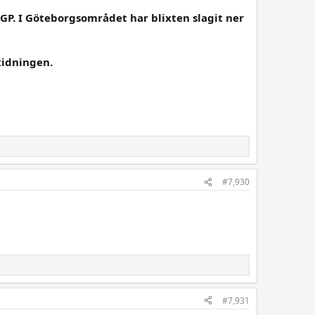
P. I Göteborgsområdet har blixten slagit ner
tidningen.
#7,930
#7,931