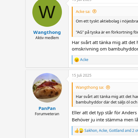
c
W
t
i
Acke sa:
o
n
Om ett tyskt aktiebolag i nöjesb
s
:
Wangthong
"AG" på tyska är en förkortning för
Aktiv medlem
Har svårt att tänka mig att det
omskrivning om bambuhyddor dä
Acke
R
e
a
15 Juli 2025
c
t
i
Wangthong sa:
o
n
Har svårt att tänka mig att det h
s
bambuhyddor där det säljs öl och 
:
PanPan
Eller att det typ står för Ander
Forumveteran
Behöver ju inte stämma men låt
Sakhon
,
Acke
,
Gottland
and 2 o
R
e