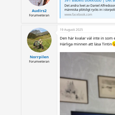
SVT Babels bokklubb | Det a
Det andra livet av Daniel Alfredss
människa plötsligt rycks in i storpo
Audirs2
www.facebook.com
Forumveteran
19 Augusti 2025
Den här kvalar väl inte in som 
Härliga minnen att läsa Tintin
Norrpilen
Forumveteran