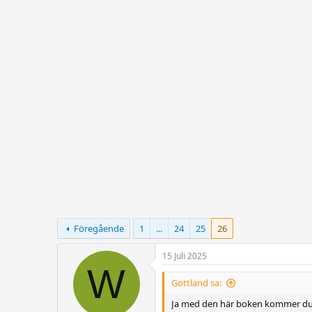
r
t
å
a
d
r
s
t
t
d
a
a
r
t
t
u
a
m
r
e
Föregående
1
...
24
25
26
15 Juli 2025
W
Gottland sa:
Ja med den här boken kommer du i 