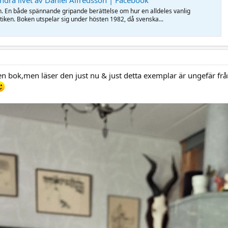
ndra livet av Daniel Alfredsson | Facebook
on. En både spännande gripande berättelse om hur en alldeles vanlig
litiken. Boken utspelar sig under hösten 1982, då svenska...
en bok,men läser den just nu & just detta exemplar är ungefär frå