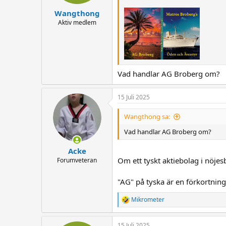
Wangthong
Aktiv medlem
Vad handlar AG Broberg om?
15 Juli 2025
Wangthong sa:
Vad handlar AG Broberg om?
Acke
Om ett tyskt aktiebolag i nöje
Forumveteran
"AG" på tyska är en förkortning 
Mikrometer
R
e
a
15 Juli 2025