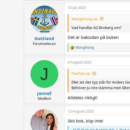
a
16 Juli 2025
c
t
i
Wangthong sa:
o
n
Vad handlar AG Broberg om?
s
:
Det är baksidan på boken
Gottland
Forumveteran
Wangthong
R
e
a
4 Augusti 2025
c
J
t
i
PanPan sa:
o
n
Eller att det typ står för Anders G
s
Behöver ju inte stämma men låter
:
jannef
Alldeles riktigt!
Medlem
13 Augusti 2025
Skit bok, köp inte!