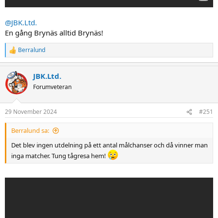
@JBK.Ltd.
En gång Brynäs alltid Brynäs!
Berralund
R
e
a
JBK.Ltd.
c
t
Forumveteran
i
o
n
29 November 2024
#251
s
:
Berralund sa:
Det blev ingen utdelning på ett antal målchanser och då vinner man
inga matcher. Tung tågresa hem!