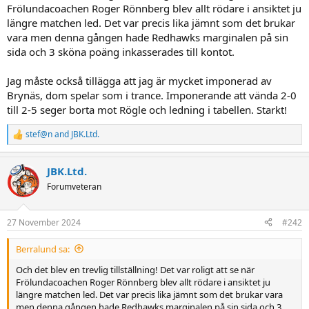
Frölundacoachen Roger Rönnberg blev allt rödare i ansiktet ju
längre matchen led. Det var precis lika jämnt som det brukar
vara men denna gången hade Redhawks marginalen på sin
sida och 3 sköna poäng inkasserades till kontot.
Jag måste också tillägga att jag är mycket imponerad av
Brynäs, dom spelar som i trance. Imponerande att vända 2-0
till 2-5 seger borta mot Rögle och ledning i tabellen. Starkt!
stef@n
and
JBK.Ltd.
R
e
a
JBK.Ltd.
c
t
Forumveteran
i
o
n
27 November 2024
#242
s
:
Berralund sa:
Och det blev en trevlig tillställning! Det var roligt att se när
Frölundacoachen Roger Rönnberg blev allt rödare i ansiktet ju
längre matchen led. Det var precis lika jämnt som det brukar vara
men denna gången hade Redhawks marginalen på sin sida och 3