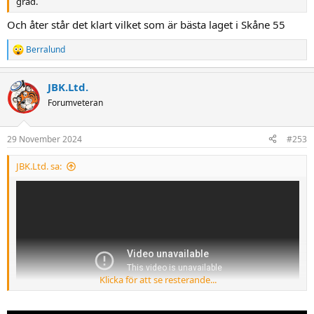
grad.
Och åter står det klart vilket som är bästa laget i Skåne 55
Berralund
R
e
a
JBK.Ltd.
c
t
Forumveteran
i
o
n
29 November 2024
#253
s
:
JBK.Ltd. sa:
Klicka för att se resterande...