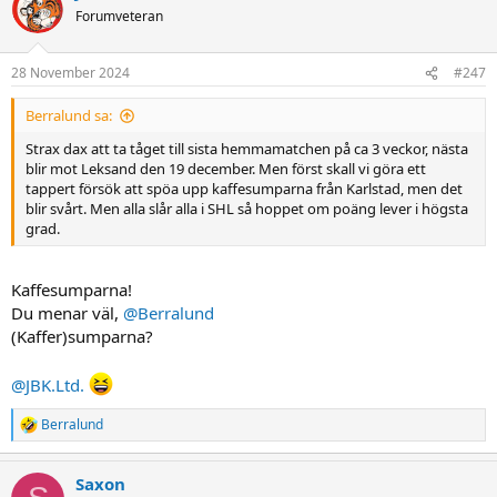
t
Forumveteran
i
o
n
28 November 2024
#247
s
:
Berralund sa:
Strax dax att ta tåget till sista hemmamatchen på ca 3 veckor, nästa
blir mot Leksand den 19 december. Men först skall vi göra ett
tappert försök att spöa upp kaffesumparna från Karlstad, men det
blir svårt. Men alla slår alla i SHL så hoppet om poäng lever i högsta
grad.
Kaffesumparna!
Du menar väl,
@Berralund
(Kaffer)sumparna?
@JBK.Ltd.
Berralund
R
e
a
Saxon
c