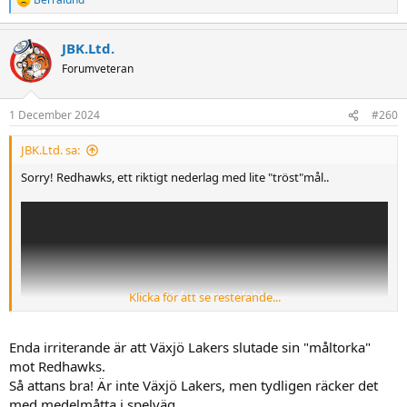
R
e
a
JBK.Ltd.
c
t
Forumveteran
i
o
n
1 December 2024
#260
s
:
JBK.Ltd. sa:
Sorry! Redhawks, ett riktigt nederlag med lite "tröst"mål..
Klicka för att se resterande...
Enda irriterande är att Växjö Lakers slutade sin "måltorka"
mot Redhawks.
Så attans bra! Är inte Växjö Lakers, men tydligen räcker det
med medelmåtta i spelväg.