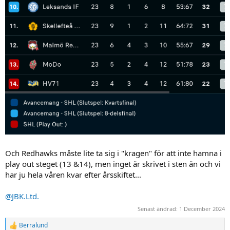
Och Redhawks måste lite ta sig i "kragen" för att inte hamna i
play out steget (13 &14), men inget är skrivet i sten än och vi
har ju hela våren kvar efter årsskiftet...
@JBK.Ltd.
Senast ändrad:
1 December 2024
Berralund
R