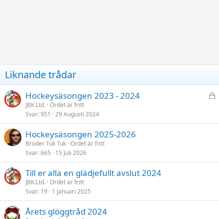
Liknande trådar
L
Hockeysäsongen 2023 - 2024
å
JBK.Ltd.
Ordet är fritt
Svar
951
29 Augusti 2024
s
t
Hockeysäsongen 2025-2026
Broder Tuk Tuk
Ordet är fritt
Svar
665
15 Juli 2026
Till er alla en glädjefullt avslut 2024
JBK.Ltd.
Ordet är fritt
Svar
19
1 Januari 2025
Årets glöggtråd 2024