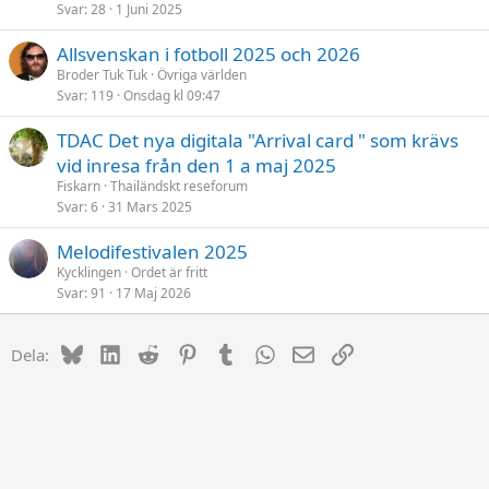
Svar
28
1 Juni 2025
Allsvenskan i fotboll 2025 och 2026
Broder Tuk Tuk
Övriga världen
Svar
119
Onsdag kl 09:47
TDAC Det nya digitala "Arrival card " som krävs
vid inresa från den 1 a maj 2025
Fiskarn
Thailändskt reseforum
Svar
6
31 Mars 2025
Melodifestivalen 2025
Kycklingen
Ordet är fritt
Svar
91
17 Maj 2026
Bluesky
LinkedIn
Reddit
Pinterest
Tumblr
WhatsApp
E-post
Länk
Dela: