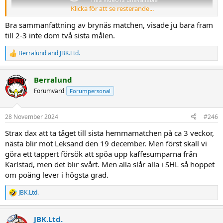
Klicka för att se resterande...
Bra sammanfattning av brynäs matchen, visade ju bara fram
till 2-3 inte dom två sista målen.
Berralund
and
JBK.Ltd.
R
e
a
Berralund
c
t
Forumvärd
Forumpersonal
i
o
n
28 November 2024
#246
s
:
Strax dax att ta tåget till sista hemmamatchen på ca 3 veckor,
nästa blir mot Leksand den 19 december. Men först skall vi
göra ett tappert försök att spöa upp kaffesumparna från
Karlstad, men det blir svårt. Men alla slår alla i SHL så hoppet
om poäng lever i högsta grad.
JBK.Ltd.
R
e
a
JBK.Ltd.
c