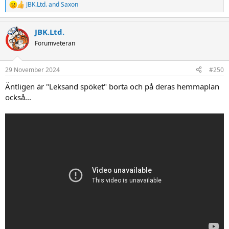
JBK.Ltd.
and
Saxon
R
e
a
JBK.Ltd.
c
t
Forumveteran
i
o
n
29 November 2024
#250
s
:
Äntligen är "Leksand spöket" borta och på deras hemmaplan
också...