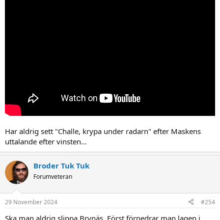
Har aldrig sett "Challe, krypa under radarn" efter Maskens
uttalande efter vinsten...
Broder Tuk Tuk
Forumveteran
29 November 2024
#254
Ska man aldrig slippa Brynäs. Först förnedrar man lagen i