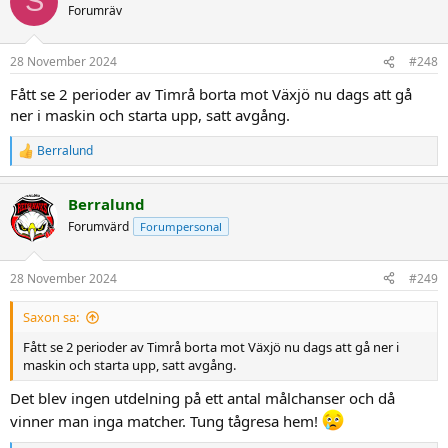
S
t
Forumräv
i
o
n
28 November 2024
#248
s
:
Fått se 2 perioder av Timrå borta mot Växjö nu dags att gå
ner i maskin och starta upp, satt avgång.
Berralund
R
e
a
Berralund
c
t
Forumvärd
Forumpersonal
i
o
n
28 November 2024
#249
s
:
Saxon sa:
Fått se 2 perioder av Timrå borta mot Växjö nu dags att gå ner i
maskin och starta upp, satt avgång.
Det blev ingen utdelning på ett antal målchanser och då
vinner man inga matcher. Tung tågresa hem!