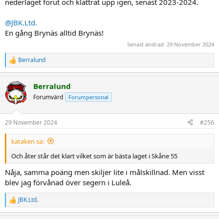
nederlaget förut och klättrat upp igen, senast 2023-2024.
@JBK.Ltd.
En gång Brynäs alltid Brynäs!
Senast ändrad:
29 November 2024
Berralund
R
e
a
Berralund
c
t
Forumvärd
Forumpersonal
i
o
n
29 November 2024
#256
s
:
kataken sa:
Och åter står det klart vilket som är bästa laget i Skåne 55
Nåja, samma poäng men skiljer lite i målskillnad. Men visst
blev jag förvånad över segern i Luleå.
JBK.Ltd.
R
e
a