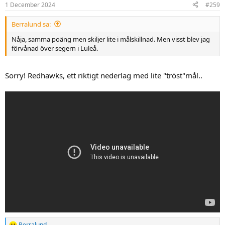
n
1 December 2024
#259
s
:
Berralund sa:
Nåja, samma poäng men skiljer lite i målskillnad. Men visst blev jag
förvånad över segern i Luleå.
Sorry! Redhawks, ett riktigt nederlag med lite "tröst"mål..
Berralund