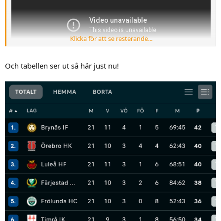
Klicka för att se resterande...
Och tabellen ser ut så här just nu!