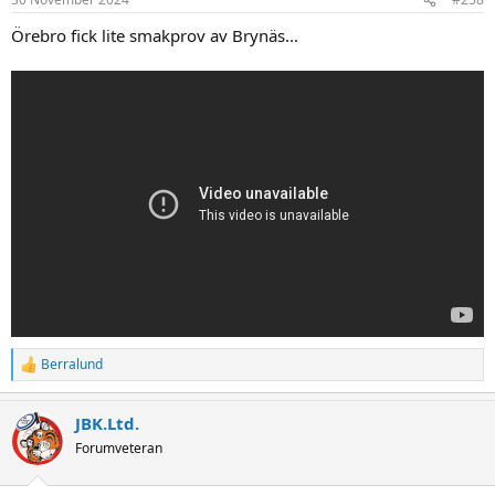
s
:
Örebro fick lite smakprov av Brynäs...
Berralund
R
e
a
JBK.Ltd.
c
t
Forumveteran
i
o