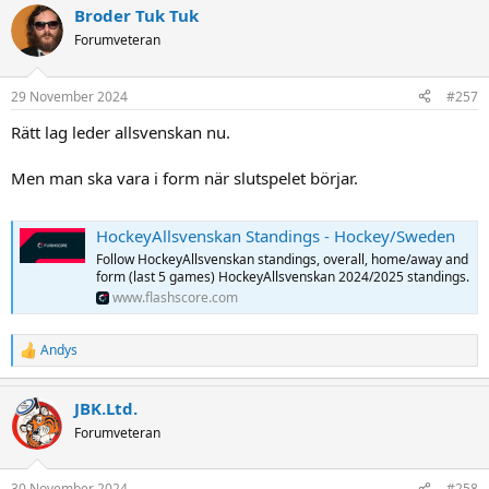
Broder Tuk Tuk
c
t
Forumveteran
i
o
n
29 November 2024
#257
s
:
Rätt lag leder allsvenskan nu.
Men man ska vara i form när slutspelet börjar.
HockeyAllsvenskan Standings - Hockey/Sweden
Follow HockeyAllsvenskan standings, overall, home/away and
form (last 5 games) HockeyAllsvenskan 2024/2025 standings.
www.flashscore.com
Andys
R
e
a
JBK.Ltd.
c
t
Forumveteran
i
o
n
30 November 2024
#258