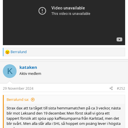
Berralund
R
e
a
kataken
c
K
t
Aktiv medlem
i
o
n
29 November 2024
#252
s
:
Berralund sa:
Strax dax att ta tåget till sista hemmamatchen på ca 3 veckor, nästa
blir mot Leksand den 19 december. Men först skall vi göra ett
tappert försök att spöa upp kaffesumparna från Karlstad, men det
blir svårt. Men alla slår alla i SHL så hoppet om poäng lever i högsta