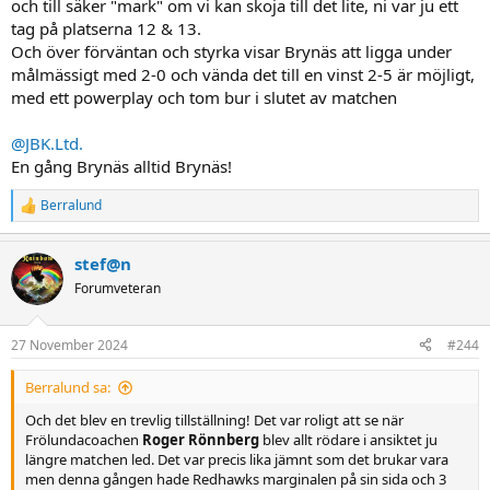
och till säker "mark" om vi kan skoja till det lite, ni var ju ett
tag på platserna 12 & 13.
Och över förväntan och styrka visar Brynäs att ligga under
målmässigt med 2-0 och vända det till en vinst 2-5 är möjligt,
med ett powerplay och tom bur i slutet av matchen
@JBK.Ltd.
En gång Brynäs alltid Brynäs!
Berralund
R
e
a
stef@n
c
t
Forumveteran
i
o
n
27 November 2024
#244
s
:
Berralund sa:
Och det blev en trevlig tillställning! Det var roligt att se när
Frölundacoachen
Roger Rönnberg
blev allt rödare i ansiktet ju
längre matchen led. Det var precis lika jämnt som det brukar vara
men denna gången hade Redhawks marginalen på sin sida och 3