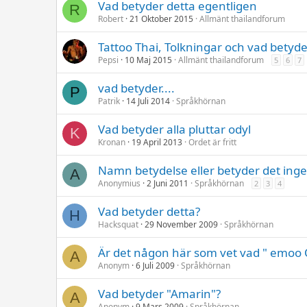
Vad betyder detta egentligen
R
Robert
21 Oktober 2015
Allmänt thailandforum
Tattoo Thai, Tolkningar och vad betyde
Pepsi
10 Maj 2015
Allmänt thailandforum
5
6
7
vad betyder....
P
Patrik
14 Juli 2014
Språkhörnan
Vad betyder alla pluttar odyl
K
Kronan
19 April 2013
Ordet är fritt
Namn betydelse eller betyder det inge
A
Anonymius
2 Juni 2011
Språkhörnan
2
3
4
Vad betyder detta?
H
Hacksquat
29 November 2009
Språkhörnan
Är det någon här som vet vad " emoo 
A
Anonym
6 Juli 2009
Språkhörnan
Vad betyder "Amarin"?
A
Anonym
9 Mars 2009
Språkhörnan