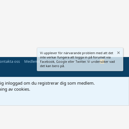
Vi upplever för närvarande problem med att det
inte verkar fungera att logga in på forumet via
ontakta oss
Medlemsvillkor
Integritetspolicy
Hjälp
R
Facebook, Google eller Twitter. Vi undersöker vad
S
det kan bero på.
S
a dig inloggad om du registrerar dig som medlem.
ing av cookies.