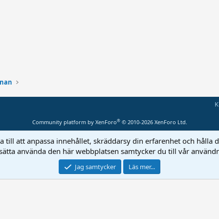
rnan
K
®
Community platform by XenForo
© 2010-2026 XenForo Ltd.
 till att anpassa innehållet, skräddarsy din erfarenhet och håll
sätta använda den här webbplatsen samtycker du till vår användn
Jag samtycker
Läs mer...