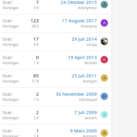
Svar
7
24 Oktober 2015
A
Visningar
3 K
Anonymius
Svar
123
17 Augusti 2017
A
Visningar
28 K
Anonyma
Svar
17
29 Juli 2014
Visningar
3 K
suriya
Svar
0
19 April 2013
K
Visningar
1 K
Kronan
Svar
65
25 Juli 2011
A
Visningar
17 K
Anonym
Svar
2
30 November 2009
H
Visningar
1 K
Hacksquat
Svar
2
7 Juli 2009
S
Visningar
2 K
sainam
Svar
1
9 Mars 2009
A
Visningar
2 K
Anonym