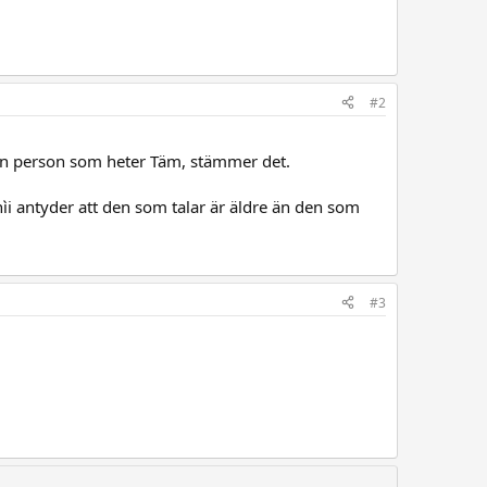
#2
är en person som heter Täm, stämmer det.
ìi antyder att den som talar är äldre än den som
#3