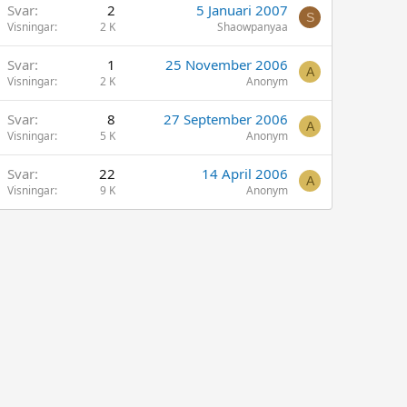
Svar
2
5 Januari 2007
S
Visningar
2 K
Shaowpanyaa
Svar
1
25 November 2006
A
Visningar
2 K
Anonym
Svar
8
27 September 2006
A
Visningar
5 K
Anonym
Svar
22
14 April 2006
A
Visningar
9 K
Anonym