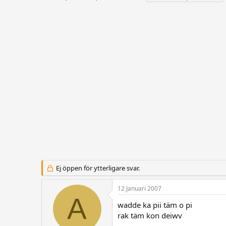
r
t
a
å
a
g
d
r
g
s
t
a
t
d
r
a
a
r
t
t
u
a
m
r
e
Ej öppen för ytterligare svar.
12 Januari 2007
A
wadde ka pii täm o pi
rak täm kon deiwv