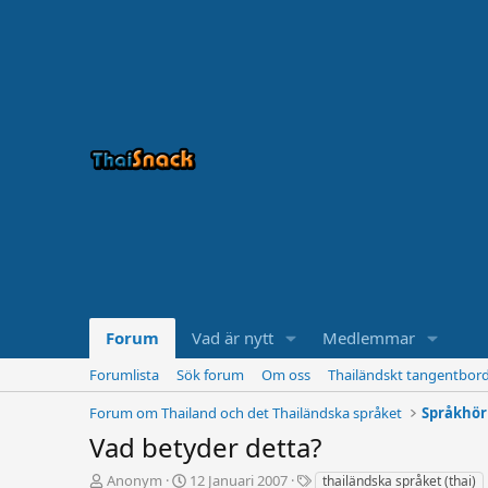
Forum
Vad är nytt
Medlemmar
Forumlista
Sök forum
Om oss
Thailändskt tangentbor
Forum om Thailand och det Thailändska språket
Språkhö
Vad betyder detta?
T
S
T
Anonym
12 Januari 2007
thailändska språket (thai)