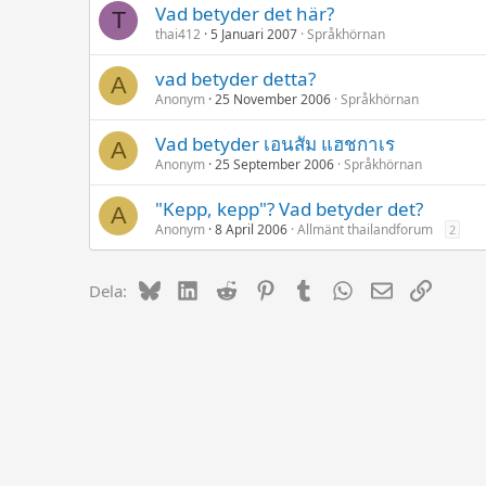
Vad betyder det här?
T
thai412
5 Januari 2007
Språkhörnan
vad betyder detta?
A
Anonym
25 November 2006
Språkhörnan
Vad betyder เอนสัม แฮชกาเร
A
Anonym
25 September 2006
Språkhörnan
"Kepp, kepp"? Vad betyder det?
A
Anonym
8 April 2006
Allmänt thailandforum
2
Bluesky
LinkedIn
Reddit
Pinterest
Tumblr
WhatsApp
E-post
Länk
Dela: