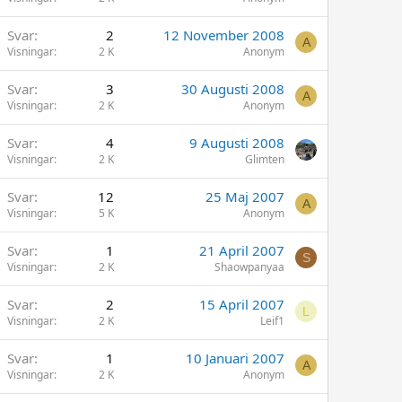
Svar
2
12 November 2008
A
Visningar
2 K
Anonym
Svar
3
30 Augusti 2008
A
Visningar
2 K
Anonym
Svar
4
9 Augusti 2008
Visningar
2 K
Glimten
Svar
12
25 Maj 2007
A
Visningar
5 K
Anonym
Svar
1
21 April 2007
S
Visningar
2 K
Shaowpanyaa
Svar
2
15 April 2007
L
Visningar
2 K
Leif1
Svar
1
10 Januari 2007
A
Visningar
2 K
Anonym