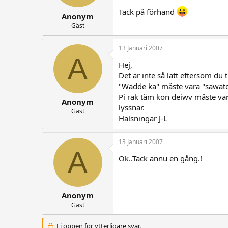
Tack på förhand
Anonym
Gäst
13 Januari 2007
A
Hej,
Det är inte så lätt eftersom du
"Wadde ka" måste vara "sawatdii
Pi rak täm kon deiwv måste var
Anonym
lyssnar.
Gäst
Hälsningar J-L
13 Januari 2007
A
Ok..Tack ännu en gång.!
Anonym
Gäst
Ej öppen för ytterligare svar.