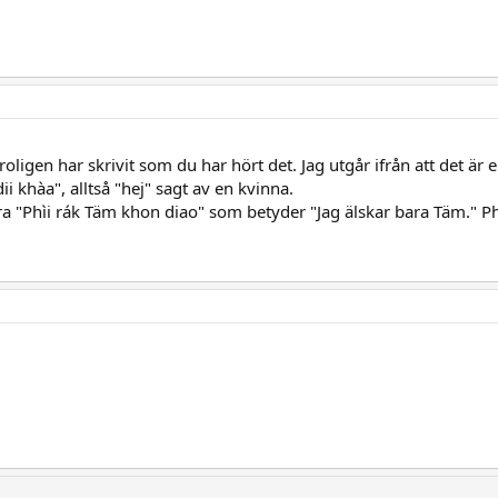
 troligen har skrivit som du har hört det. Jag utgår ifrån att det 
 khàa", alltså "hej" sagt av en kvinna.
a "Phìi rák Täm khon diao" som betyder "Jag älskar bara Täm." Ph