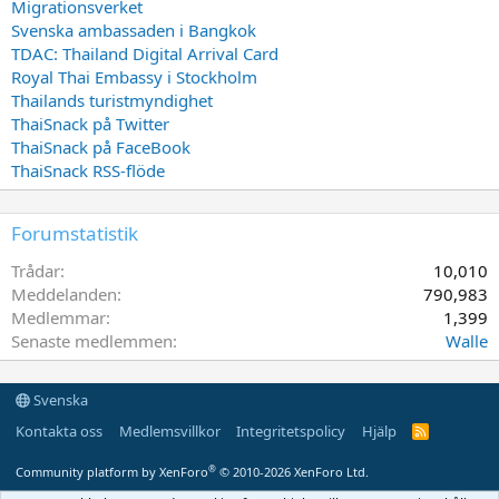
Migrationsverket
Svenska ambassaden i Bangkok
TDAC: Thailand Digital Arrival Card
Royal Thai Embassy i Stockholm
Thailands turistmyndighet
ThaiSnack på Twitter
ThaiSnack på FaceBook
ThaiSnack RSS-flöde
Forumstatistik
Trådar
10,010
Meddelanden
790,983
Medlemmar
1,399
Senaste medlemmen
Walle
Svenska
Kontakta oss
Medlemsvillkor
Integritetspolicy
Hjälp
R
S
S
®
Community platform by XenForo
© 2010-2026 XenForo Ltd.