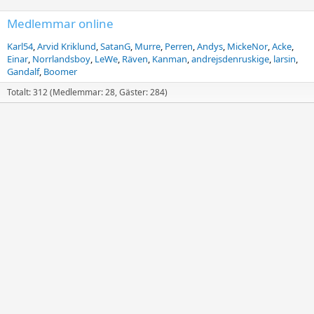
Medlemmar online
Karl54
Arvid Kriklund
SatanG
Murre
Perren
Andys
MickeNor
Acke
Einar
Norrlandsboy
LeWe
Räven
Kanman
andrejsdenruskige
larsin
Gandalf
Boomer
Totalt: 312 (Medlemmar: 28, Gäster: 284)