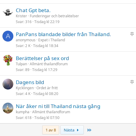
s
Chat Gpt beta.
t
Krister
Funderingar och betraktelser
r
Svar
316
Tisdag kl 22:19
a
d
K
PanPans blandade bilder från Thailand.
A
l
anonymous
Expat i Thailand
Svar
2 K
Tisdag kl 18:34
i
s
Berättelser på sex ord
t
Tulpan
Allmänt thailandforum
r
Svar
89
Tisdag kl 17:29
a
d
K
Dagens bild
l
Kycklingen
Ordet är fritt
Svar
4 K
Tisdag kl 08:20
i
s
När åker ni till Thailand nästa gång
t
kumpha
Allmänt thailandforum
r
Svar
618
Tisdag kl 07:50
a
d
Sista
1 av 8
Nästa