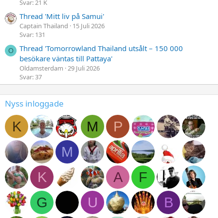
Svar: 21 K
Thread 'Mitt liv på Samui'
Captain Thailand
15 Juli 2026
Svar: 131
Thread 'Tomorrowland Thailand utsålt – 150 000
O
besökare väntas till Pattaya'
Oldamsterdam
29 Juli 2026
Svar: 37
Nyss inloggade
K
M
P
M
K
A
F
G
U
B