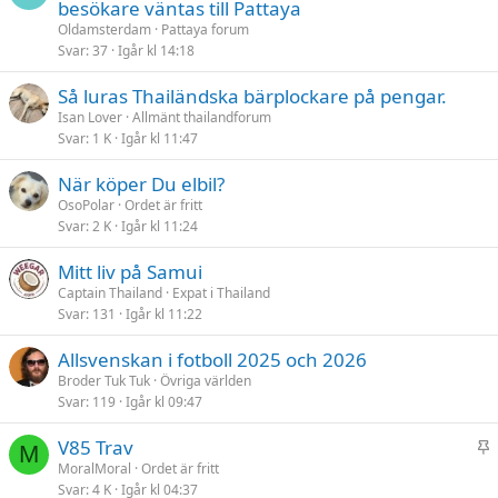
besökare väntas till Pattaya
Oldamsterdam
Pattaya forum
Svar
37
Igår kl 14:18
Så luras Thailändska bärplockare på pengar.
Isan Lover
Allmänt thailandforum
Svar
1 K
Igår kl 11:47
När köper Du elbil?
OsoPolar
Ordet är fritt
Svar
2 K
Igår kl 11:24
Mitt liv på Samui
Captain Thailand
Expat i Thailand
Svar
131
Igår kl 11:22
Allsvenskan i fotboll 2025 och 2026
Broder Tuk Tuk
Övriga världen
Svar
119
Igår kl 09:47
K
V85 Trav
M
l
MoralMoral
Ordet är fritt
Svar
4 K
Igår kl 04:37
i