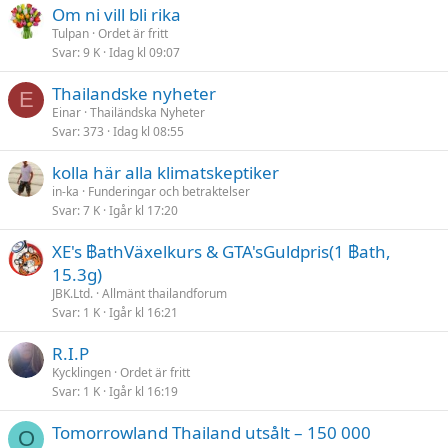
Om ni vill bli rika
r
Tulpan
Ordet är fritt
a
Svar
9 K
Idag kl 09:07
d
Thailandske nyheter
E
Einar
Thailändska Nyheter
Svar
373
Idag kl 08:55
kolla här alla klimatskeptiker
in-ka
Funderingar och betraktelser
Svar
7 K
Igår kl 17:20
XE's ฿athVäxelkurs & GTA'sGuldpris(1 ฿ath,
15.3g)
JBK.Ltd.
Allmänt thailandforum
Svar
1 K
Igår kl 16:21
R.I.P
Kycklingen
Ordet är fritt
Svar
1 K
Igår kl 16:19
Tomorrowland Thailand utsålt – 150 000
O