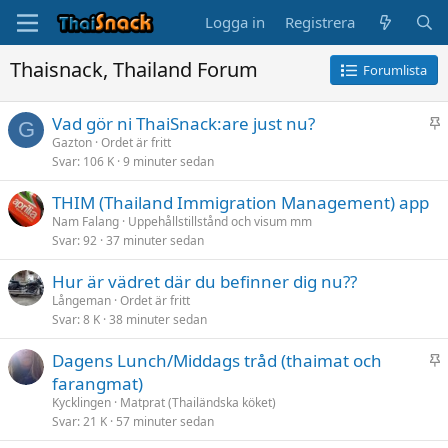
Logga in
Registrera
Thaisnack, Thailand Forum
Forumlista
K
Vad gör ni ThaiSnack:are just nu?
G
l
Gazton
Ordet är fritt
Svar
106 K
9 minuter sedan
i
s
THIM (Thailand Immigration Management) app
t
Nam Falang
Uppehållstillstånd och visum mm
r
Svar
92
37 minuter sedan
a
d
Hur är vädret där du befinner dig nu??
Långeman
Ordet är fritt
Svar
8 K
38 minuter sedan
K
Dagens Lunch/Middags tråd (thaimat och
l
farangmat)
i
Kycklingen
Matprat (Thailändska köket)
s
Svar
21 K
57 minuter sedan
t