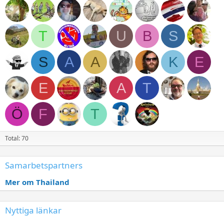
T
U
B
S
S
A
A
K
E
E
A
T
Ö
F
T
Total: 70
Samarbetspartners
Mer om Thailand
Nyttiga länkar